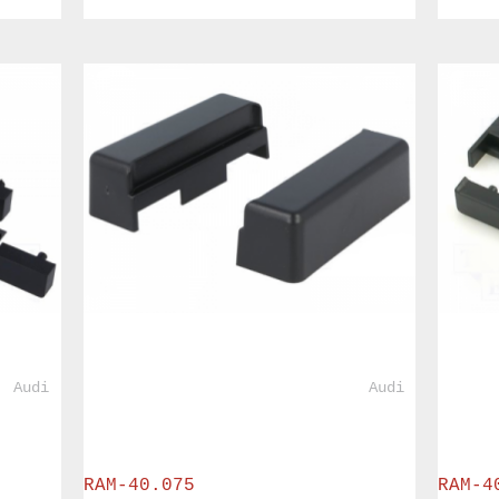
				Audi			
				Audi			
RAM-40.075
RAM-4