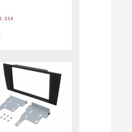
0.114
€