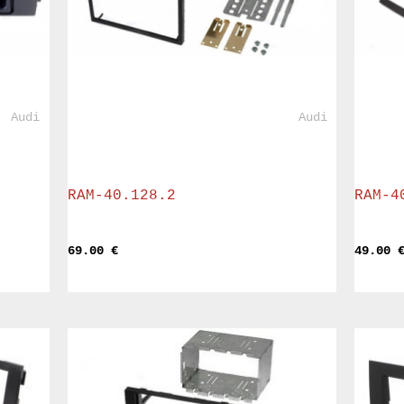
				Audi			
				Audi			
RAM-40.128.2
RAM-4
69.00 
€
49.00 