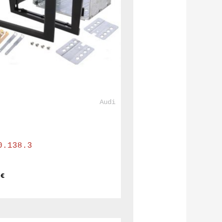
				Audi			
0.138.3
 
€