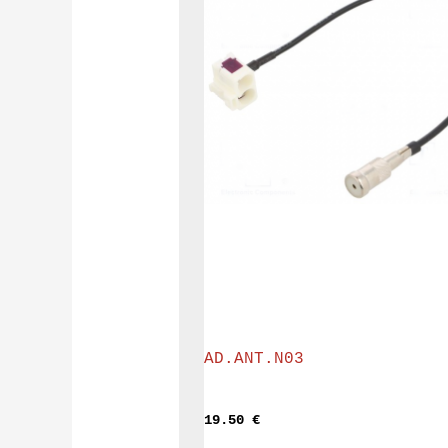
AD.ANT.N03
19.50 
€