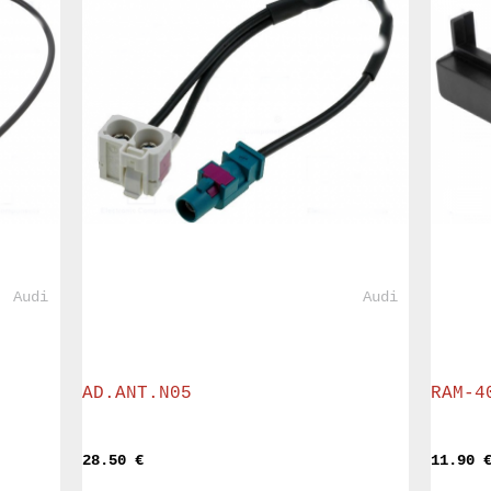
				Audi			
				Audi			
AD.ANT.N05
RAM-4
28.50 
€
11.90 