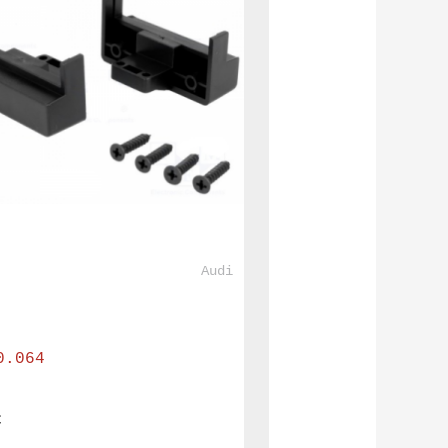
				Audi			
0.064
€