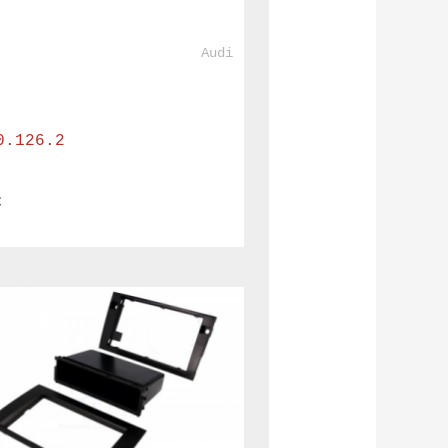
				Audi			
0.126.2
€