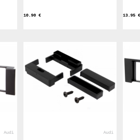
10.90 
€
13.95 
				Audi			
				Audi			