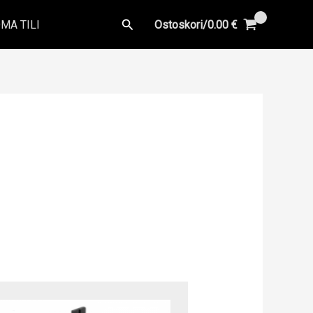
Hae
MA TILI
Ostoskori/
0.00
€