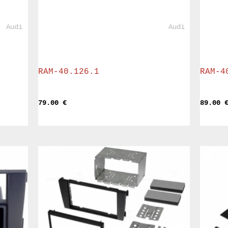
				Audi			
				Audi			
RAM-40.126.1
RAM-4
79.00 
€
89.00 