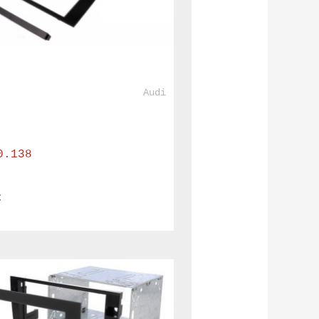
				Audi			
0.138
€