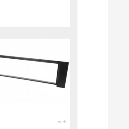
€
				Audi			