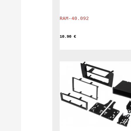
RAM-40.092
10.90 
€