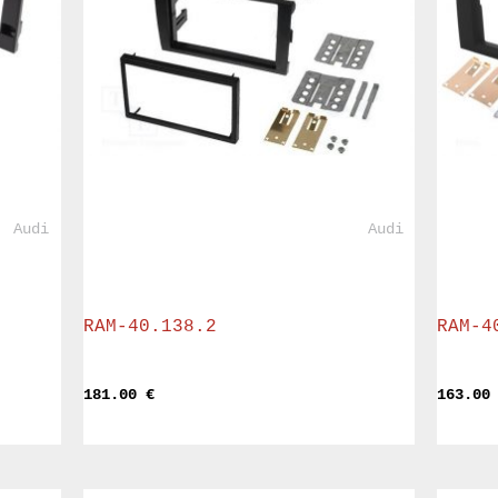
				Audi			
				Audi			
RAM-40.138.2
RAM-4
181.00 
€
163.00