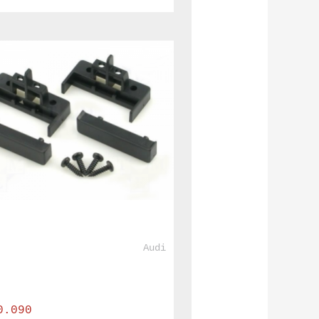
				Audi			
0.090