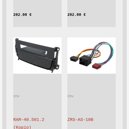
202.00 
€
202.00 
€
BMW			
BMW			
RAM-40.501.2 
ZRS-AS-10B
(Kopio)