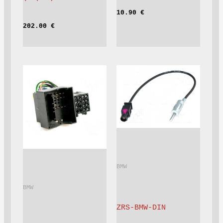
10.90 
€
202.00 
€
BMW			
BMW			
ZRS-BMW-DIN