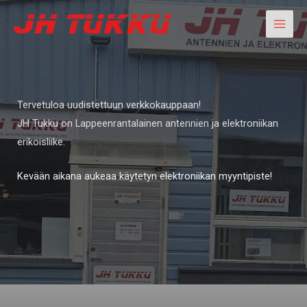
Siirry
sisältöön
Tervetuloa uudistettuun verkkokauppaan!
JH Tukku on Lappeenrantalainen antennien ja elektroniikan
erikoisliike.
Kevään aikana aukeaa käytetyn elektroniikan myyntipiste!
.