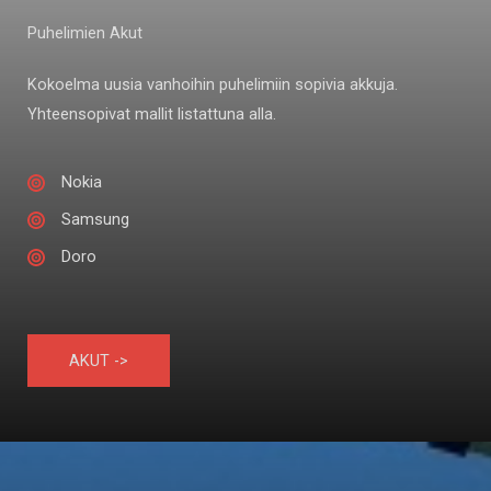
Puhelimien Akut
Kokoelma uusia vanhoihin puhelimiin sopivia akkuja.
Yhteensopivat mallit listattuna alla.
Nokia
Samsung
Doro
AKUT ->