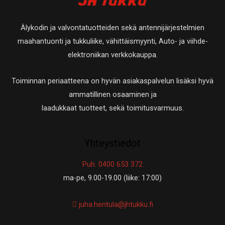
Älykodin ja valvontatuotteiden sekä antennijärjestelmien
maahantuonti ja tukkuliike, vähittäismyynti, Auto- ja viihde-
elektroniikan verkkokauppa.
Toiminnan periaatteena on hyvän asiakaspalvelun lisäksi hyvä
ammatillinen osaaminen ja
laadukkaat tuotteet, sekä toimitusvarmuus.
Yhteystiedot
Puh. 0400 653 372
ma-pe, 9.00-19.00 (liike: 17:00)
juha.hentula@jhtukku.fi