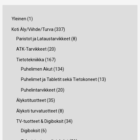
1
Yleinen
1
t
3
Koti Äly/Viihde/Turva
337
u
3
8
Paristot ja Lataustarvikkeet
8
o
7
t
2
ATK-Tarvikkeet
20
t
t
u
0
1
Tietotekniikka
167
e
u
o
t
6
1
Puhelimen Akut
134
o
t
u
7
3
1
Puhelimet ja Tabletit sekä Tietokoneet
13
t
e
o
t
4
3
2
Puhelintarvikkeet
20
e
t
t
u
t
t
0
3
Älykotituotteet
35
t
t
e
o
u
u
t
5
8
Älykoti turvatuotteet
8
t
a
t
t
o
o
u
t
t
3
TV-tuotteet & Digiboksit
34
a
t
e
t
t
o
u
u
6
4
Digiboksit
6
a
t
e
e
t
o
o
t
t