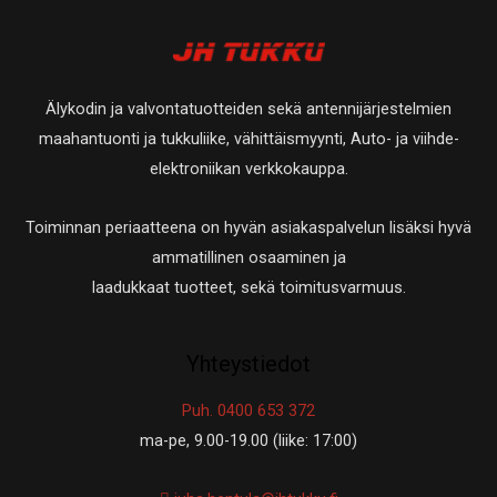
a
a
t
e
t
t
t
e
a
t
t
Älykodin ja valvontatuotteiden sekä antennijärjestelmien
a
t
maahantuonti ja tukkuliike, vähittäismyynti, Auto- ja viihde-
a
elektroniikan verkkokauppa.
Toiminnan periaatteena on hyvän asiakaspalvelun lisäksi hyvä
ammatillinen osaaminen ja
laadukkaat tuotteet, sekä toimitusvarmuus.
Yhteystiedot
Puh. 0400 653 372
ma-pe, 9.00-19.00 (liike: 17:00)