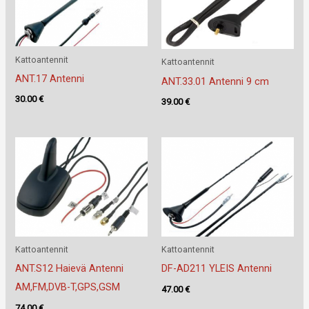
Kattoantennit
Kattoantennit
ANT.17 Antenni
ANT.33.01 Antenni 9 cm
30.00
€
39.00
€
Kattoantennit
Kattoantennit
ANT.S12 Haievä Antenni
DF-AD211 YLEIS Antenni
AM,FM,DVB-T,GPS,GSM
47.00
€
74.00
€