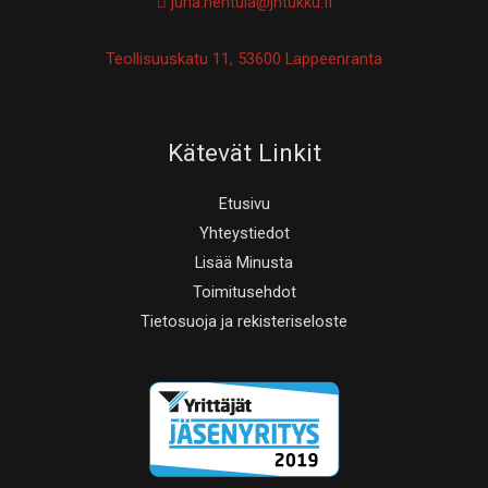
juha.hentula@jhtukku.fi
Teollisuuskatu 11, 53600 Lappeenranta
Kätevät Linkit
Etusivu
Yhteystiedot
Lisää Minusta
Toimitusehdot
Tietosuoja ja rekisteriseloste