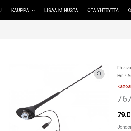
U
KAUPPA
LISÄÄ MINUSTA
OTA YHTEYTTÄ
O
Etusiv
Hifi
/
A
Kattoa
76
79.
Johdon