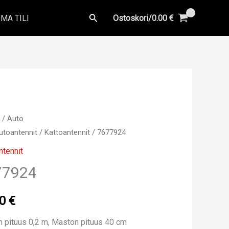
Hae
MA TILI
Ostoskori/
0.00
€
u
/
Auto
utoantennit
/
Kattoantennit
/ 7677924
ntennit
77924
00
€
 pituus 0,2 m, Maston pituus 40 cm