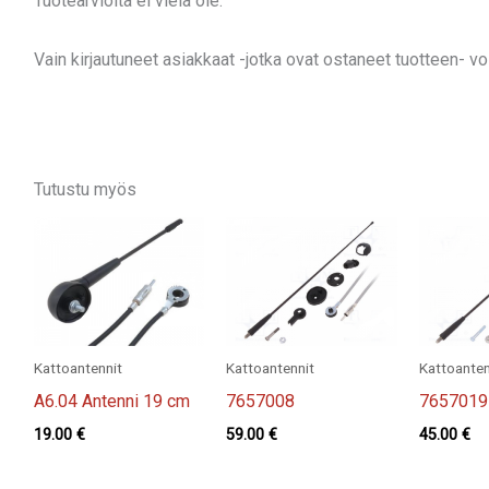
Tuotearvioita ei vielä ole.
Vain kirjautuneet asiakkaat -jotka ovat ostaneet tuotteen- voiv
Tutustu myös
Kattoantennit
Kattoantennit
Kattoanten
A6.04 Antenni 19 cm
7657008
7657019
19.00
€
59.00
€
45.00
€