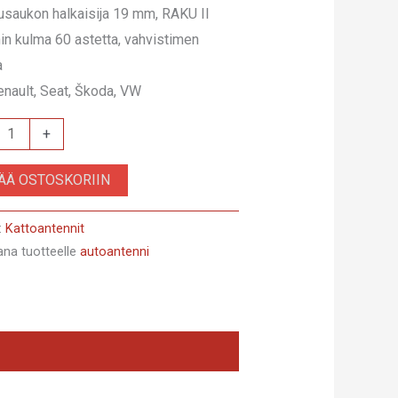
saukon halkaisija 19 mm, RAKU II
in kulma 60 astetta, vahvistimen
a
Renault, Seat, Škoda, VW
24
+
SÄÄ OSTOSKORIIN
:
Kattoantennit
ana tuotteelle
autoantenni