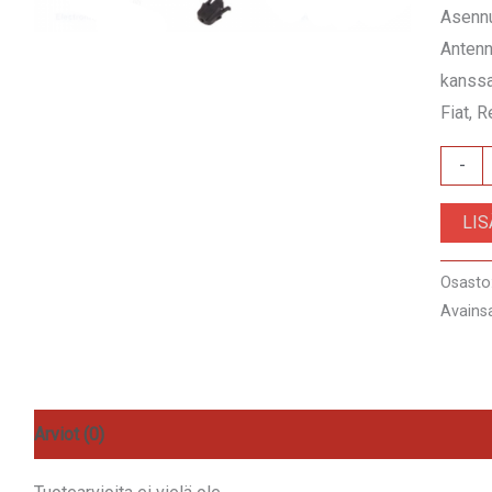
Asennu
Antenn
kanss
Fiat, 
76779
-
määrä
LI
Osasto
Avains
Arviot (0)