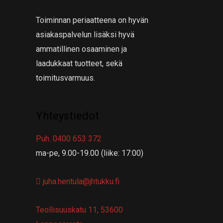
Toiminnan periaatteena on hyvän
asiakaspalvelun lisäksi hyvä
ammatillinen osaaminen ja
laadukkaat tuotteet, sekä
toimitusvarmuus.
Yhteystiedot
Puh. 0400 653 372
ma-pe, 9.00-19.00 (liike: 17:00)
juha.hentula@jhtukku.fi
Teollisuuskatu 11, 53600