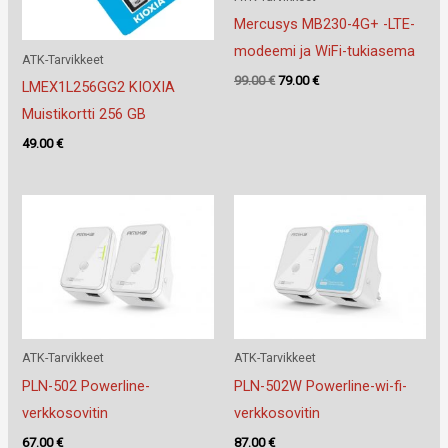
Mercusys MB230-4G+ -LTE-
modeemi ja WiFi-tukiasema
ATK-Tarvikkeet
Alkuperäinen
Nykyinen
99.00
€
79.00
€
LMEX1L256GG2 KIOXIA
hinta
hinta
Muistikortti 256 GB
oli:
on:
99.00 €.
79.00 €.
49.00
€
ATK-Tarvikkeet
ATK-Tarvikkeet
PLN-502 Powerline-
PLN-502W Powerline-wi-fi-
verkkosovitin
verkkosovitin
67.00
€
87.00
€