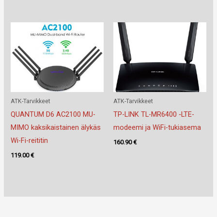
ATK-Tarvikkeet
ATK-Tarvikkeet
QUANTUM D6 AC2100 MU-
TP-LINK TL-MR6400 ‐LTE-
MIMO kaksikaistainen älykäs
modeemi ja WiFi-tukiasema
Wi-Fi-reititin
160.90
€
119.00
€