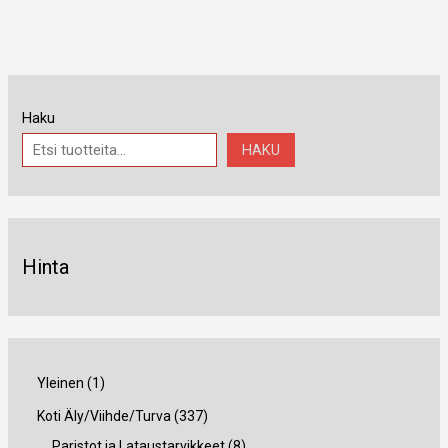
Haku
HAKU
Hinta
1
Yleinen
1
t
3
Koti Äly/Viihde/Turva
337
u
3
8
Paristot ja Lataustarvikkeet
8