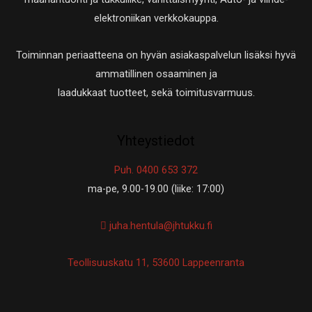
a
elektroniikan verkkokauppa.
Toiminnan periaatteena on hyvän asiakaspalvelun lisäksi hyvä
ammatillinen osaaminen ja
laadukkaat tuotteet, sekä toimitusvarmuus.
Yhteystiedot
Puh. 0400 653 372
ma-pe, 9.00-19.00 (liike: 17:00)
juha.hentula@jhtukku.fi
Teollisuuskatu 11, 53600 Lappeenranta