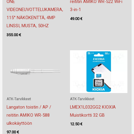
ONE
reititin AMIKO WR-522 WiFi
VIDEONEUVOTTELUKAMERA,
3-in-1
115° NÄKÖKENTTÄ, 4MP
49.00
€
LINSSI, MUSTA, 50HZ
355.00
€
ATK-Tarvikkeet
ATK-Tarvikkeet
Langaton toistin / AP /
LMEX1L032GG2 KIOXIA
reititin AMIKO WR-588
Muistikortti 32 GB
ulkokäyttöön
12.50
€
97.00
€