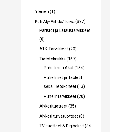
1
Yleinen
1
t
3
Koti Äly/Viihde/Turva
337
u
3
Paristot ja Lataustarvikkeet
o
8
7
8
t
t
t
2
ATK-Tarvikkeet
20
e
u
u
0
1
Tietotekniikka
167
o
o
t
6
1
Puhelimen Akut
134
t
t
u
7
3
Puhelimet ja Tabletit
e
e
o
t
4
1
sekä Tietokoneet
13
t
t
t
u
t
3
2
Puhelintarvikkeet
20
t
t
e
o
u
t
0
3
Älykotituotteet
35
a
a
t
t
o
u
t
5
8
Älykoti turvatuotteet
8
t
e
t
o
u
t
t
TV-tuotteet & Digiboksit
34
a
t
e
t
o