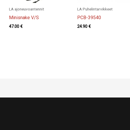
LA ajoneuvoantennit
LA Puhelintarvikkeet
Minisnake V/S
PCB-39540
47.00
€
24.90
€