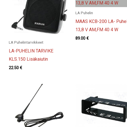
LA Puhelin
MAAS KCB-200 LA- Puhel
13,8 V AM,FM 40 4 W
89.00
€
LA Puhelintarvikkeet
LA-PUHELIN TARVIKE
KLS.150 Lisäkaiutin
22.50
€