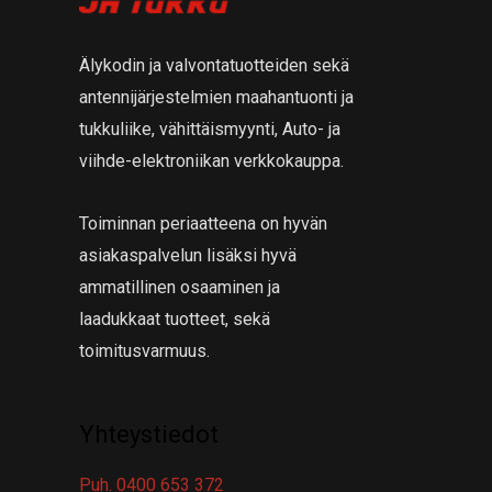
a
t
a
Älykodin ja valvontatuotteiden sekä
antennijärjestelmien maahantuonti ja
tukkuliike, vähittäismyynti, Auto- ja
viihde-elektroniikan verkkokauppa.
Toiminnan periaatteena on hyvän
asiakaspalvelun lisäksi hyvä
ammatillinen osaaminen ja
laadukkaat tuotteet, sekä
toimitusvarmuus.
Yhteystiedot
Puh. 0400 653 372