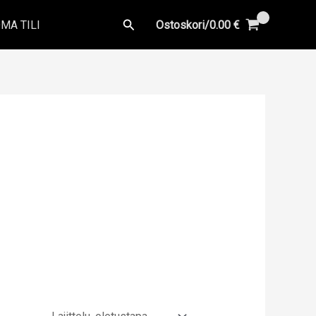
Hae
MA TILI
Ostoskori/
0.00
€