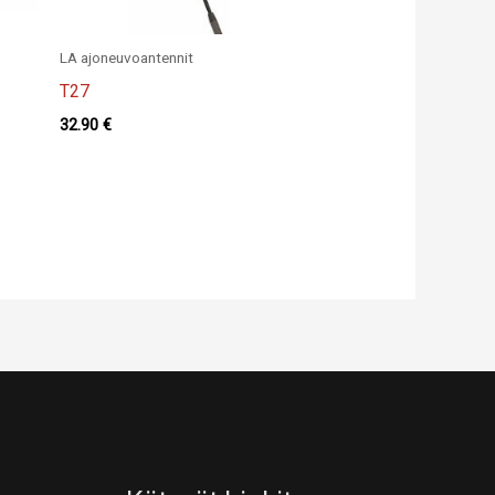
LA ajoneuvoantennit
T27
32.90
€