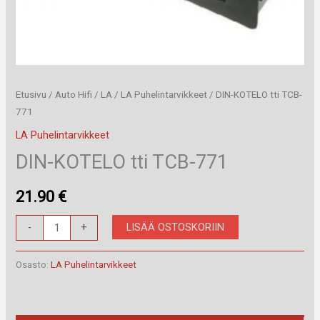
Etusivu
/
Auto Hifi
/
LA
/
LA Puhelintarvikkeet
/ DIN-KOTELO tti TCB-
771
LA Puhelintarvikkeet
DIN-KOTELO tti TCB-771
21.90
€
DIN-
LISÄÄ OSTOSKORIIN
-
+
KOTELO
tti
Osasto:
LA Puhelintarvikkeet
TCB-
771
määrä