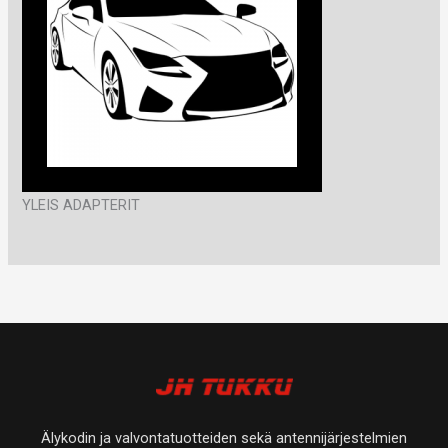
YLEIS ADAPTERIT
Älykodin ja valvontatuotteiden sekä antennijärjestelmien