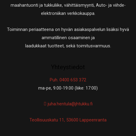
maahantuonti ja tukkuliike, vähittäismyynti, Auto- ja viihde-
elektroniikan verkkokauppa.
Toiminnan periaatteena on hyvän asiakaspalvelun lisäksi hyvä
ammatillinen osaaminen ja
laadukkaat tuotteet, sekä toimitusvarmuus.
Yhteystiedot
Puh. 0400 653 372
ma-pe, 9.00-19.00 (liike: 17:00)
juha.hentula@jhtukku.fi
Teollisuuskatu 11, 53600 Lappeenranta