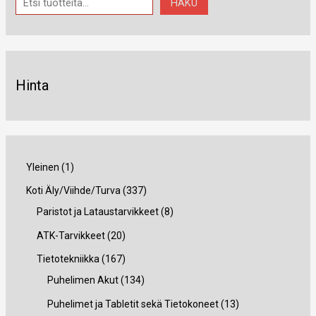
HAKU
Hinta
1
Yleinen
1
t
3
Koti Äly/Viihde/Turva
337
u
3
8
Paristot ja Lataustarvikkeet
8
o
7
t
2
ATK-Tarvikkeet
20
t
t
u
0
1
Tietotekniikka
167
e
u
o
t
6
1
Puhelimen Akut
134
o
t
u
7
3
1
Puhelimet ja Tabletit sekä Tietokoneet
13