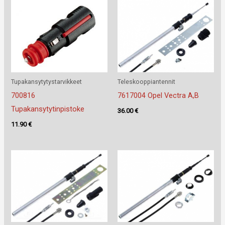
Tupakansytytystarvikkeet
Teleskooppiantennit
700816
7617004 Opel Vectra A,B
Tupakansytytinpistoke
36.00
€
11.90
€