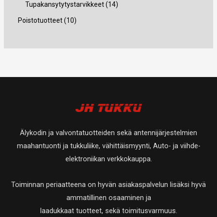
u
8
1
Tupakansytytystarvikkeet
14
t
t
t
t
o
o
t
4
1
Poistotuotteet
10
a
t
t
e
t
t
u
t
0
a
a
t
e
e
o
u
t
t
t
t
t
o
u
a
t
t
e
t
o
a
a
t
e
t
t
t
e
a
t
t
Älykodin ja valvontatuotteiden sekä antennijärjestelmien
a
t
maahantuonti ja tukkuliike, vähittäismyynti, Auto- ja viihde-
a
elektroniikan verkkokauppa.
Toiminnan periaatteena on hyvän asiakaspalvelun lisäksi hyvä
ammatillinen osaaminen ja
laadukkaat tuotteet, sekä toimitusvarmuus.