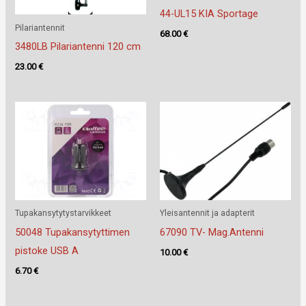
44-UL15 KIA Sportage
Pilariantennit
68.00
€
3480LB Pilariantenni 120 cm
23.00
€
Tupakansytytystarvikkeet
Yleisantennit ja adapterit
50048 Tupakansytyttimen
67090 TV- Mag.Antenni
pistoke USB A
10.00
€
6.70
€