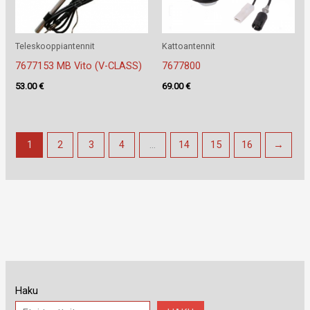
Teleskooppiantennit
Kattoantennit
7677153 MB Vito (V-CLASS)
7677800
53.00
€
69.00
€
1
2
3
4
…
14
15
16
→
Haku