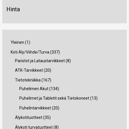
Hinta
1
Yleinen
1
t
3
Koti Äly/Viihde/Turva
337
u
3
8
Paristot ja Lataustarvikkeet
8
o
7
t
2
ATK-Tarvikkeet
20
t
t
u
0
1
Tietotekniikka
167
e
u
o
t
6
1
Puhelimen Akut
134
o
t
u
7
3
1
Puhelimet ja Tabletit sekä Tietokoneet
13
t
e
o
t
4
3
2
Puhelintarvikkeet
20
e
t
t
u
t
t
0
3
Älykotituotteet
35
t
t
e
o
u
u
t
5
8
Älykoti turvatuotteet
8