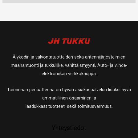
e
o
u
t
t
t
t
t
o
u
a
t
t
e
t
o
a
a
t
e
t
t
t
e
a
t
t
Älykodin ja valvontatuotteiden sekä antennijärjestelmien
a
t
maahantuonti ja tukkuliike, vähittäismyynti, Auto- ja viihde-
a
elektroniikan verkkokauppa.
Toiminnan periaatteena on hyvän asiakaspalvelun lisäksi hyvä
ammatillinen osaaminen ja
laadukkaat tuotteet, sekä toimitusvarmuus.
Yhteystiedot