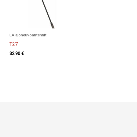
LA ajoneuvoantennit
T27
32.90
€