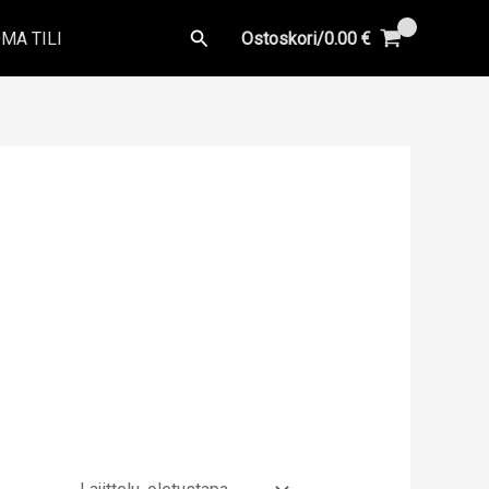
Hae
MA TILI
Ostoskori/
0.00
€