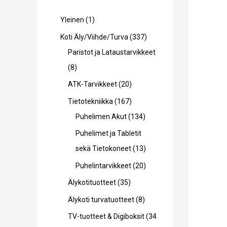
1
Yleinen
1
t
3
Koti Äly/Viihde/Turva
337
u
3
Paristot ja Lataustarvikkeet
o
8
7
8
t
t
t
2
ATK-Tarvikkeet
20
e
u
u
0
1
Tietotekniikka
167
o
o
t
6
1
Puhelimen Akut
134
t
t
u
7
3
Puhelimet ja Tabletit
e
e
o
t
4
1
sekä Tietokoneet
13
t
t
t
u
t
3
2
Puhelintarvikkeet
20
t
t
e
o
u
t
0
3
Älykotituotteet
35
a
a
t
t
o
u
t
5
8
Älykoti turvatuotteet
8
t
e
t
o
u
t
t
TV-tuotteet & Digiboksit
34
a
t
e
t
o