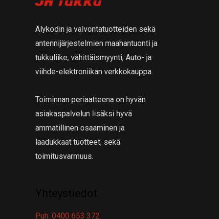
a
t
a
Älykodin ja valvontatuotteiden sekä
antennijärjestelmien maahantuonti ja
tukkuliike, vähittäismyynti, Auto- ja
viihde-elektroniikan verkkokauppa.
Toiminnan periaatteena on hyvän
asiakaspalvelun lisäksi hyvä
ammatillinen osaaminen ja
laadukkaat tuotteet, sekä
toimitusvarmuus.
Yhteystiedot
Puh. 0400 653 372