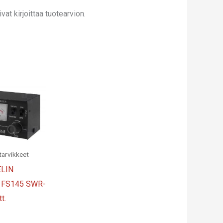
at kirjoittaa tuotearvion.
tarvikkeet
LIN
 FS145 SWR-
t.