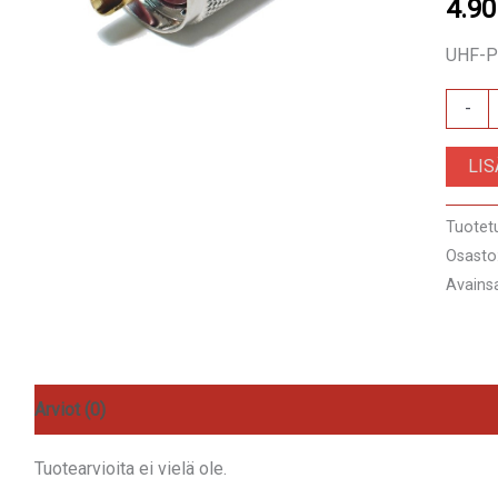
4.9
UHF-Pi
LA-
-
PUHEL
LI
TARVI
71001
Tuotet
UHF-
Osasto
Pistok
Avains
määrä
Arviot (0)
Tuotearvioita ei vielä ole.