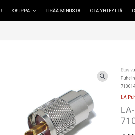
U
KAUPPA
LISÄÄ MINUSTA
OTA YHTEYTTÄ
O
Etusiv
Puhelin
710014
LA Puh
LA
710