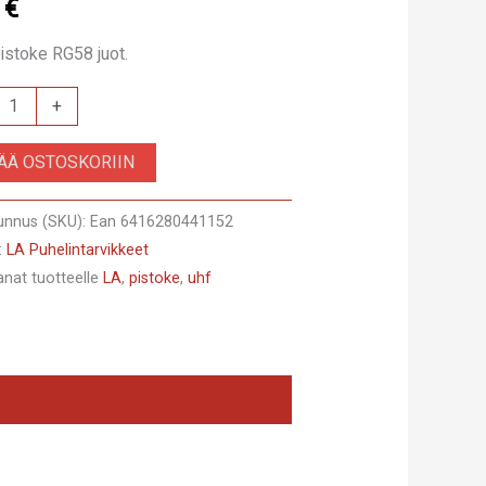
0
€
stoke RG58 juot.
+
IN
SÄÄ OSTOSKORIIN
KE
4
unnus (SKU):
Ean 6416280441152
:
LA Puhelintarvikkeet
e
anat tuotteelle
LA
,
pistoke
,
uhf