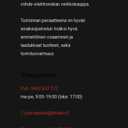
viihde-elektroniikan verkkokauppa.
Toiminnan periaatteena on hyvän
asiakaspalvelun lisäksi hyvä
ammatillinen osaaminen ja
laadukkaat tuotteet, sekä
toimitusvarmuus.
Yhteystiedot
Puh. 0400 653 372
ma-pe, 9.00-19.00 (liike: 17:00)
juha.hentula@jhtukku.fi