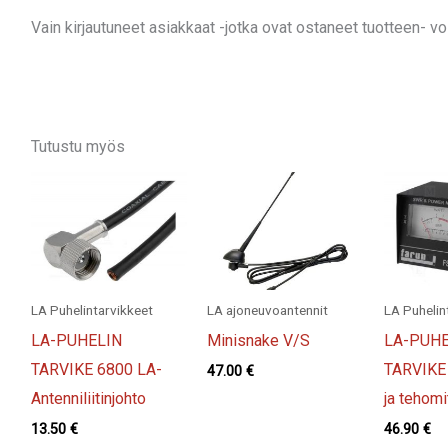
Vain kirjautuneet asiakkaat -jotka ovat ostaneet tuotteen- voiv
Tutustu myös
LA Puhelintarvikkeet
LA ajoneuvoantennit
LA Puhelin
LA-PUHELIN
Minisnake V/S
LA-PUHE
TARVIKE 6800 LA-
TARVIKE
47.00
€
Antenniliitinjohto
ja tehomit
13.50
€
46.90
€