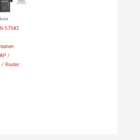
kkeet
N-575A3
stainen
 AP /
 / Router