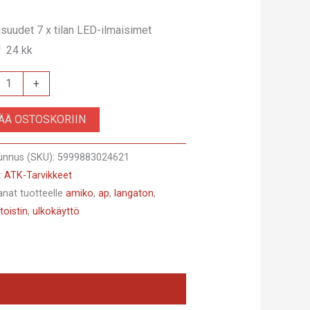
suudet 7 x tilan LED-ilmaisimet
 24 kk
ton
+
SÄÄ OSTOSKORIIN
unnus (SKU):
5999883024621
:
ATK-Tarvikkeet
anat tuotteelle
amiko
,
ap
,
langaton
,
O
,
toistin
,
ulkokäyttö
yttöön