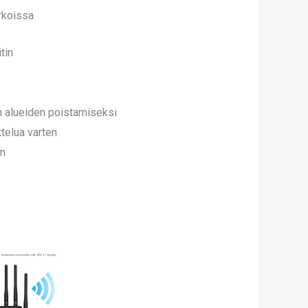
rkoissa
tin
n alueiden poistamiseksi
ttelua varten
on