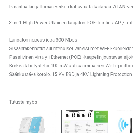
Parantaa langattoman verkon kattavuutta kaikissa WLAN-ve
3-in-1 HIgh Power Ulkoinen langaton POE-toistin / AP / reiti
Langaton nopeus jopa 300 Mbps
Sisäänrakennetut suuritehoiset vahvistimet Wi-Fi-kuolleide
Passiivinen virta yli Ethernet (POE) -kaapelin joustavaa sijoi
Korkea lähetysteho 100 mW asti äärimmäisen Wi-Fi-peitto
Säänkestävä kotelo, 15 KV ESD ja 4KV Lightning Protection
Tutustu myös