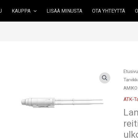
U
KAUPPA
LISÄÄ MINUSTA
OTA YHTEYTTÄ
O
Etusiv
Tarvikk
AMIKO 
ATK-Ta
Lan
rei
ulk