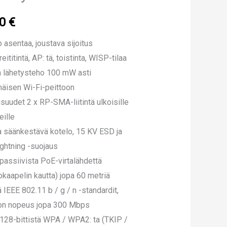
00
€
 asentaa, joustava sijoitus
eititintä, AP: tä, toistinta, WISP-tilaa
 lähetysteho 100 mW asti
äisen Wi-Fi-peittoon
suudet 2 x RP-SMA-liitintä ulkoisille
eille
 säänkestävä kotelo, 15 KV ESD ja
ghtning -suojaus
passiivista PoE-virtalähdettä
okaapelin kautta) jopa 60 metriä
ä IEEE 802.11 b / g / n -standardit,
on nopeus jopa 300 Mbps
128-bittistä WPA / WPA2: ta (TKIP /