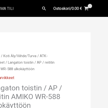
Hae
MA TILI
Ostoskori/
0.00
€
u
/
Koti Äly/Viihde/Turva
/
ATK-
eet
/ Langaton toistin / AP / reititin
WR-588 ulkokäyttöön
rvikkeet
gaton toistin / AP /
titin AMIKO WR-588
okäyttöön