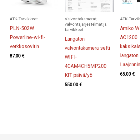
ATK-Tarvikkeet
Valvontakamerat,
ATK-Tarvi
valvontajärjestelmät ja
PLN-502W
Amiko W
tarvikkeet
Powerline-wi-fi-
AC1200
Langaton
verkkosovitin
kaksikai
valvontakamera setti
langaton
87.00
€
WIFI-
Laajennin
4CAM4CH5MP200
65.00
€
KIT päivä/yö
550.00
€