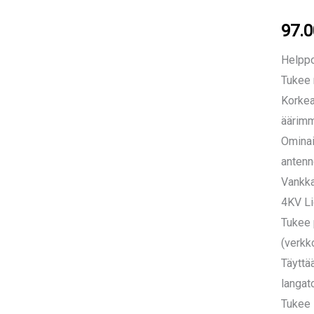
97.
Helppo
Tukee r
Korkea
äärimm
Ominai
antenn
Vankka
4KV Li
Tukee 
(verkk
Täyttä
langat
Tukee 