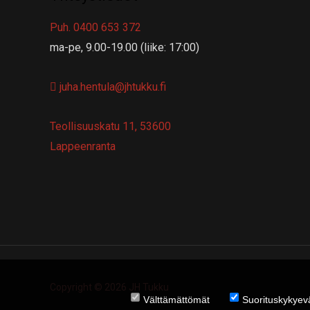
Puh. 0400 653 372
ma-pe, 9.00-19.00 (liike: 17:00)
juha.hentula@jhtukku.fi
Teollisuuskatu 11, 53600
Lappeenranta
Copyright © 2026 JH Tukku
Välttämättömät
Suorituskykyeva