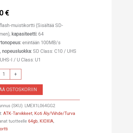
90
€
lash-muistikortti (Sisältää SD-
imen),
kapasiteetti:
64
irtonopeus:
enintään 100MB/s
),
nopeusluokka:
SD Class: C10 / UHS
 UHS-I / U Class: U1
1L064GG2
+
A
SÄÄ OSTOSKORIIN
ortti
unnus (SKU):
LMEX1L064GG2
t:
ATK-Tarvikkeet
,
Koti Äly/Viihde/Turva
anat tuotteelle
64gb
,
KIOXIA
,
ortti