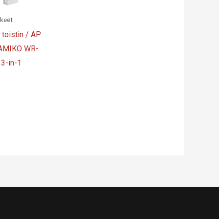
kkeet
toistin / AP
in AMIKO WR-
 3-in-1