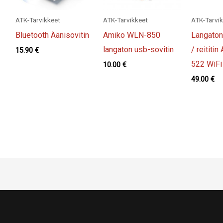
ATK-Tarvikkeet
ATK-Tarvikkeet
ATK-Tarvi
Bluetooth Äänisovitin
Amiko WLN-850
Langaton 
langaton usb-sovitin
/ reitit
15.90
€
522 WiFi
10.00
€
49.00
€