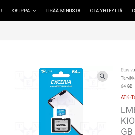
U
KAUPPA
LISÄÄ MINUSTA
OTA YHTEYTTÄ
O
Etusiv
Tarvikk
64 GB
ATK-Ta
LM
KIO
GB