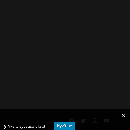
Hyväksy
Yksityisyysasetukset