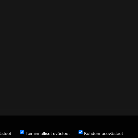
̈steet
Toiminnalliset evästeet
Kohdennusevästeet