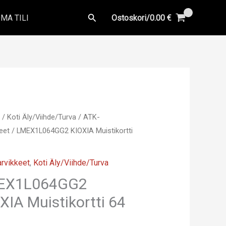
Hae
MA TILI
Ostoskori/
0.00
€
u
/
Koti Äly/Viihde/Turva
/
ATK-
eet
/ LMEX1L064GG2 KIOXIA Muistikortti
rvikkeet
,
Koti Äly/Viihde/Turva
EX1L064GG2
XIA Muistikortti 64