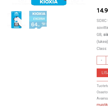
14.
SDXC f
sovitt
GB,
si
(lukea
Class:
LMEX
-
KIOXI
LI
Muistik
64
Tuotet
GB
Osasto
määrä
Avains
muistik