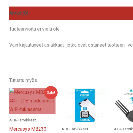
NÄKÖK
4MP
Arviot (0)
LINSSI
MUSTA
Tuotearvioita ei vielä ole.
50HZ
määrä
Vain kirjautuneet asiakkaat -jotka ovat ostaneet tuotteen- voiv
Tutustu myös
Sale!
ATK-Tarvikkeet
Mercusys MB230-
ATK-Tarvikkeet
ATK-Tarvi