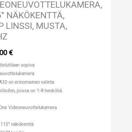
DEONEUVOTTELUKAMERA,
5° NÄKÖKENTTÄ,
 LINSSI, MUSTA,
HZ
.00
€
telutilaan sopiva
euvottelukamera.
A30 on erinomainen valinta
tiloihin, joissa on 1-8 henkilöä.
-One Videoneuvottelukamera
115° näkökenttä