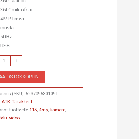
360° kaiutin
360° mikrofoni
4MP linssi
musta
50Hz
USB
+
SÄÄ OSTOSKORIIN
unnus (SKU):
6937096301091
:
ATK-Tarvikkeet
anat tuotteelle
115
,
4mp
,
kamera
,
telu
,
video
NEUVOTTELUKAMERA,