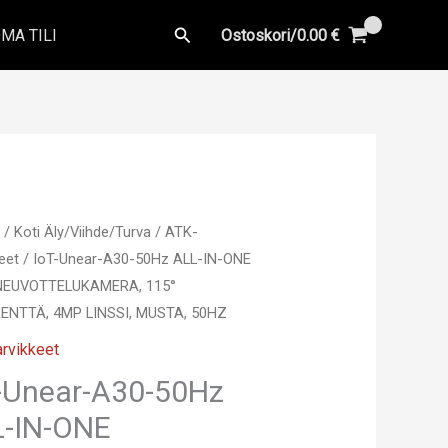
Hae
MA TILI
Ostoskori/
0.00
€
u
/
Koti Äly/Viihde/Turva
/
ATK-
eet
/ IoT-Unear-A30-50Hz ALL-IN-ONE
NEUVOTTELUKAMERA, 115°
ENTTÄ, 4MP LINSSI, MUSTA, 50HZ
rvikkeet
-Unear-A30-50Hz
L-IN-ONE