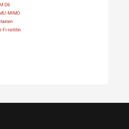
M D6
 MU-MIMO
stainen
-Fi-reititin