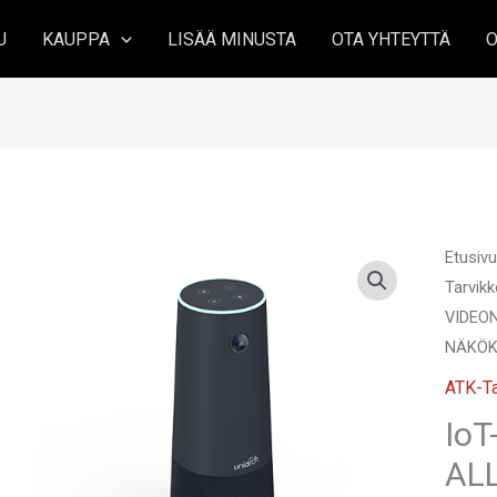
U
KAUPPA
LISÄÄ MINUSTA
OTA YHTEYTTÄ
O
Etusiv
Tarvikk
VIDEO
NÄKÖK
ATK-Ta
IoT
AL