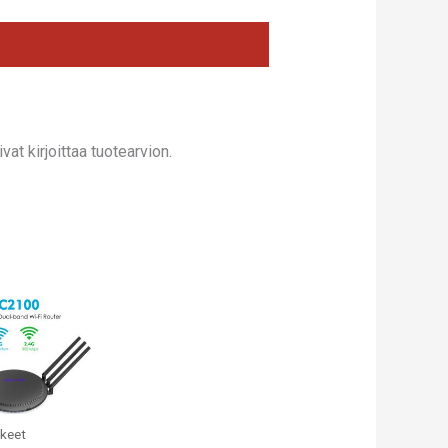
ENTTÄ,
,
,
at kirjoittaa tuotearvion.
kkeet