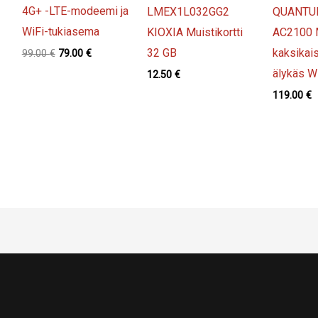
4G+ -LTE-modeemi ja
LMEX1L032GG2
QUANTU
WiFi-tukiasema
KIOXIA Muistikortti
AC2100
32 GB
kaksikai
Alkuperäinen
Nykyinen
99.00
€
79.00
€
hinta
hinta
älykäs Wi
12.50
€
oli:
on:
99.00 €.
79.00 €.
119.00
€