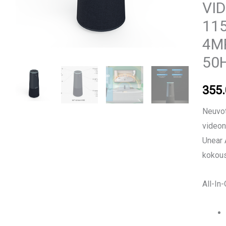
VI
11
4MP
50
355
Neuvot
videon
Unear 
kokous
All-In