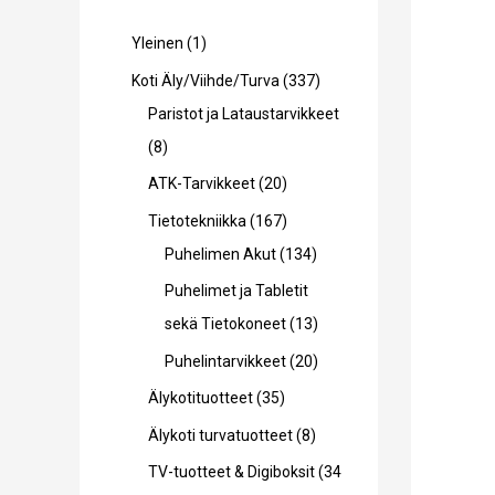
1
Yleinen
1
t
3
Koti Äly/Viihde/Turva
337
u
3
Paristot ja Lataustarvikkeet
o
8
7
8
t
t
t
2
ATK-Tarvikkeet
20
e
u
u
0
1
Tietotekniikka
167
o
o
t
6
1
Puhelimen Akut
134
t
t
u
7
3
Puhelimet ja Tabletit
e
e
o
t
4
1
sekä Tietokoneet
13
t
t
t
u
t
3
2
Puhelintarvikkeet
20
t
t
e
o
u
t
0
3
Älykotituotteet
35
a
a
t
t
o
u
t
5
8
Älykoti turvatuotteet
8
t
e
t
o
u
t
t
TV-tuotteet & Digiboksit
34
a
t
e
t
o