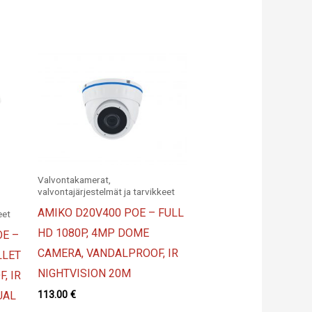
Valvontakamerat,
valvontajärjestelmät ja tarvikkeet
AMIKO D20V400 POE – FULL
eet
HD 1080P, 4MP DOME
E –
CAMERA, VANDALPROOF, IR
LLET
NIGHTVISION 20M
, IR
113.00
€
UAL