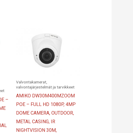
Valvontakamerat,
valvontajärjestelmät ja tarvikkeet
eet
AMIKO DW30M400MZOOM
E –
POE – FULL HD 1080P, 4MP
OME
DOME CAMERA, OUTDOOR,
METAL CASING, IR
UAL
NIGHTVISION 30M,