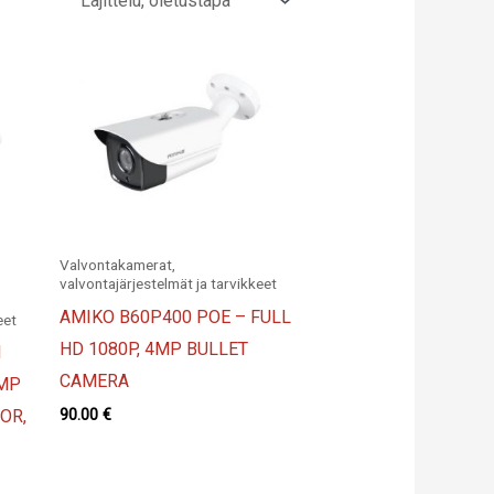
Valvontakamerat,
valvontajärjestelmät ja tarvikkeet
AMIKO B60P400 POE – FULL
eet
HD 1080P, 4MP BULLET
M
CAMERA
4MP
90.00
€
OR,