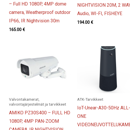
– Full HD 1080P, 4MP dome
NIGHTVISION 20M, 2 WA
camera, Weatherproof outdoor
Audio, WI-FI, FISHEYE
IP66, IR Nightvision 30m
194.00
€
165.00
€
Valvontakamerat,
ATK-Tarvikkeet
valvontajärjestelmät ja tarvikkeet
IoT-Unear-A30-50Hz ALL-
AMIKO PZ30S400 – FULL HD
ONE
1080P, 4MP PAN-ZOOM
VIDEONEUVOTTELUKAME
CAMERA, IR NIGHTVISION