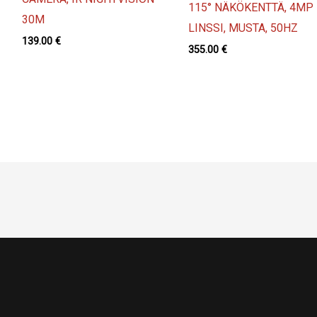
115° NÄKÖKENTTÄ, 4MP
30M
LINSSI, MUSTA, 50HZ
139.00
€
355.00
€