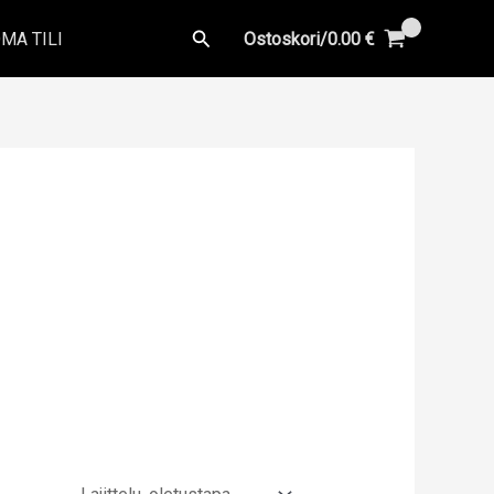
Hae
MA TILI
Ostoskori/
0.00
€