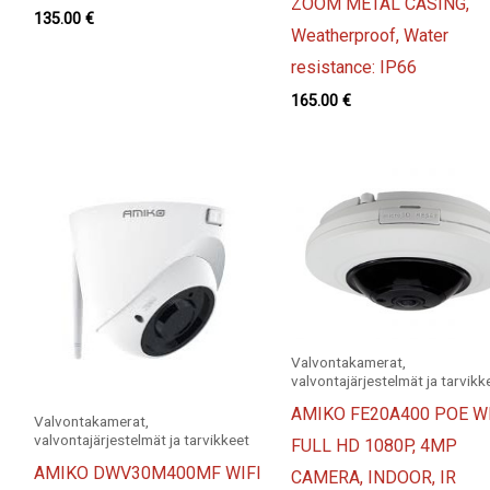
ZOOM METAL CASING,
135.00
€
Weatherproof, Water
resistance: IP66
165.00
€
Valvontakamerat,
valvontajärjestelmät ja tarvikk
AMIKO FE20A400 POE WI
Valvontakamerat,
valvontajärjestelmät ja tarvikkeet
FULL HD 1080P, 4MP
AMIKO DWV30M400MF WIFI
CAMERA, INDOOR, IR