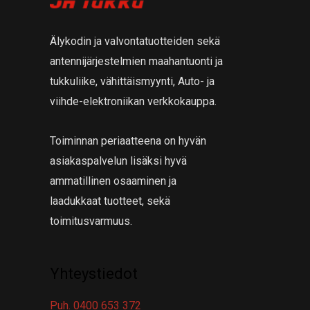
a
t
a
Älykodin ja valvontatuotteiden sekä
antennijärjestelmien maahantuonti ja
tukkuliike, vähittäismyynti, Auto- ja
viihde-elektroniikan verkkokauppa.
Toiminnan periaatteena on hyvän
asiakaspalvelun lisäksi hyvä
ammatillinen osaaminen ja
laadukkaat tuotteet, sekä
toimitusvarmuus.
Yhteystiedot
Puh. 0400 653 372