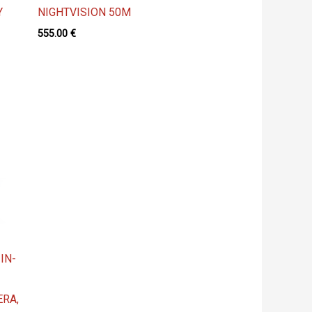
Y
NIGHTVISION 50M
555.00
€
IN-
RA,