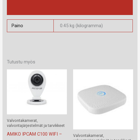
CAMERA,
Arviot (0)
INDOOR,
IR
Paino
0.45 kg (kilogramma)
NIGHTVISION
20M,
2
WAY
Audio,
Tutustu myös
WI-
FI,
FISHEYE
määrä
Valvontakamerat,
valvontajärjestelmät ja tarvikkeet
AMIKO IPCAM C100 WIFI –
Valvontakamerat,