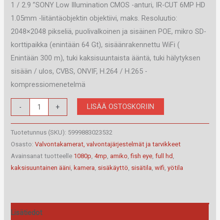
1 / 2.9 ”SONY Low Illumination CMOS -anturi, IR-CUT 6MP HD
1.05mm -liitäntäobjektin objektiivi, maks. Resoluutio:
2048×2048 pikseliä, puolivalkoinen ja sisäinen POE, mikro SD-
korttipaikka (enintään 64 Gt), sisäänrakennettu WiFi (
Enintään 300 m), tuki kaksisuuntaista ääntä, tuki hälytyksen
sisään / ulos, CVBS, ONVIF, H.264 / H.265 -
kompressiomenetelmä
AMIKO
LISÄÄ OSTOSKORIIN
-
+
FE20A400
POE
Tuotetunnus (SKU):
5999883023532
WIFI
Osasto:
Valvontakamerat, valvontajärjestelmät ja tarvikkeet
Avainsanat tuotteelle
1080p
,
4mp
,
amiko
,
fish eye
,
full hd
,
-
kaksisuuntainen ääni
,
kamera
,
sisäkäyttö
,
sisätila
,
wifi
,
yötila
FULL
HD
1080P,
4MP
Lisätiedot