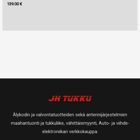
139.00
€
Älykodin ja valvontatuotteiden sekä antennijärjestelmien
maahantuonti ja tukkuliike, vähittäismyynti, Auto- ja viihde-
elektroniikan verkkokauppa.