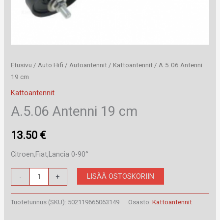
Etusivu
/
Auto Hifi
/
Autoantennit
/
Kattoantennit
/ A.5.06 Antenni
19 cm
Kattoantennit
A.5.06 Antenni 19 cm
13.50
€
Citroen,Fiat,Lancia 0-90°
A.5.06
LISÄÄ OSTOSKORIIN
-
+
Antenni
19
Tuotetunnus (SKU):
502119665063149
Osasto:
Kattoantennit
cm