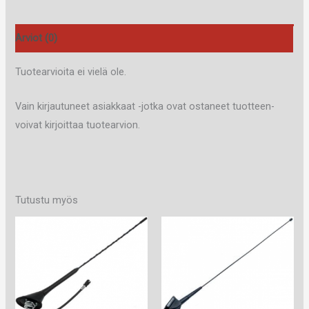
määrä
Arviot (0)
Tuotearvioita ei vielä ole.
Vain kirjautuneet asiakkaat -jotka ovat ostaneet tuotteen-
voivat kirjoittaa tuotearvion.
Tutustu myös