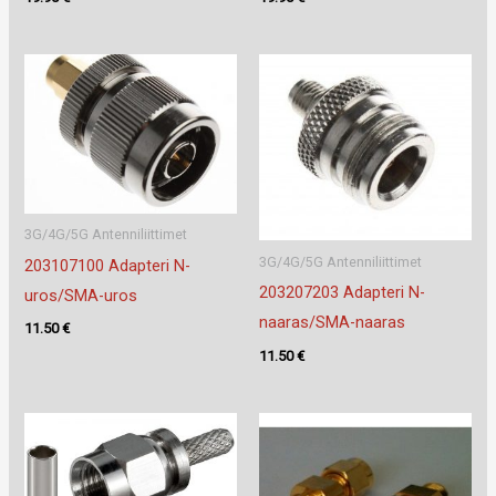
3G/4G/5G Antenniliittimet
3G/4G/5G Antenniliittimet
203107100 Adapteri N-
203207203 Adapteri N-
uros/SMA-uros
naaras/SMA-naaras
11.50
€
11.50
€