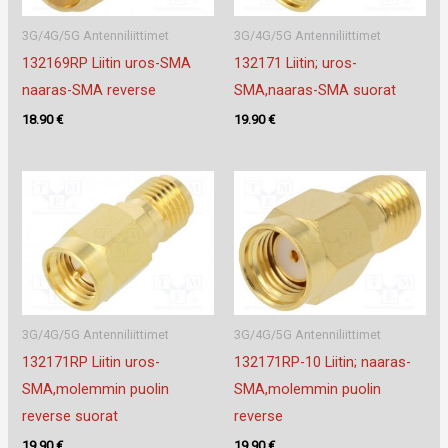
3G/4G/5G Antenniliittimet
3G/4G/5G Antenniliittimet
132169RP Liitin uros-SMA
132171 Liitin; uros-
naaras-SMA reverse
SMA,naaras-SMA suorat
18.90
€
19.90
€
3G/4G/5G Antenniliittimet
3G/4G/5G Antenniliittimet
132171RP Liitin uros-
132171RP-10 Liitin; naaras-
SMA,molemmin puolin
SMA,molemmin puolin
reverse suorat
reverse
19.90
€
19.90
€