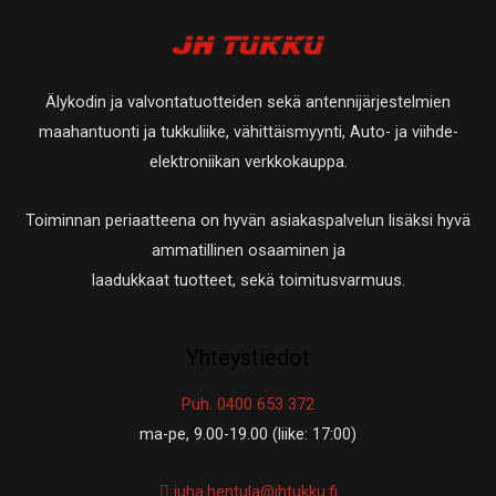
Älykodin ja valvontatuotteiden sekä antennijärjestelmien
maahantuonti ja tukkuliike, vähittäismyynti, Auto- ja viihde-
elektroniikan verkkokauppa.
Toiminnan periaatteena on hyvän asiakaspalvelun lisäksi hyvä
ammatillinen osaaminen ja
laadukkaat tuotteet, sekä toimitusvarmuus.
Yhteystiedot
Puh. 0400 653 372
ma-pe, 9.00-19.00 (liike: 17:00)
juha.hentula@jhtukku.fi