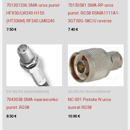
701301336 SMA-uros purist
70130581 SMA-RP-uros
HFX50/LW240 H155
purist. RG58 RSMA1111A1-
(HT336M) RF240 LMR240
3GT50G-58C/U reverse
7.50
€
7.40
€
3G/4G/5G Antenniliittimet
3G/4G/5G Antenniliittimet
7043058 SMA-naarasrunko
NC-001 Pistoke N uros
purist. RG58
suorat RG58
8.50
€
10.90
€