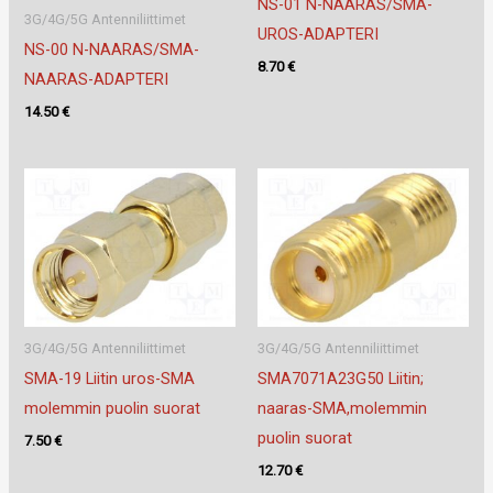
NS-01 N-NAARAS/SMA-
3G/4G/5G Antenniliittimet
UROS-ADAPTERI
NS-00 N-NAARAS/SMA-
8.70
€
NAARAS-ADAPTERI
14.50
€
3G/4G/5G Antenniliittimet
3G/4G/5G Antenniliittimet
SMA-19 Liitin uros-SMA
SMA7071A23G50 Liitin;
molemmin puolin suorat
naaras-SMA,molemmin
puolin suorat
7.50
€
12.70
€