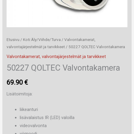
Etusivu
/
Koti Äly/Viihde/Turva
/
Valvontakamerat,
valvontajärjestelmät ja tarvikkeet
/ 50227 QOLTEC Valvontakamera
Valvontakamerat, valvontajärjestelmät ja tarvikkeet
50227 QOLTEC Valvontakamera
69.90
€
Lisätoimitoja:
liikeanturi
lisävalaistus IR (LED) valoilla
videovalvonta
yömoodi