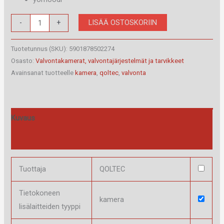
50227
LISÄÄ OSTOSKORIIN
-
+
QOLTEC
Valvontakamera
Tuotetunnus (SKU):
5901878502274
määrä
Osasto:
Valvontakamerat, valvontajärjestelmät ja tarvikkeet
Avainsanat tuotteelle
kamera
,
qoltec
,
valvonta
Kuvaus
Arviot (0)
Tuottaja
QOLTEC
Tietokoneen
kamera
lisälaitteiden tyyppi