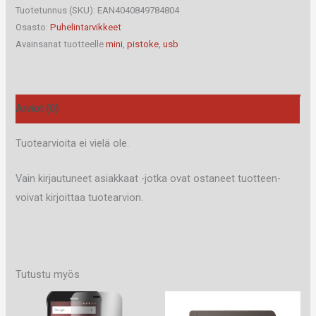
mini
Tuotetunnus (SKU):
EAN4040849784804
pistoke
Osasto:
Puhelintarvikkeet
Avainsanat tuotteelle
mini
,
pistoke
,
usb
määrä
Arviot (0)
Tuotearvioita ei vielä ole.
Vain kirjautuneet asiakkaat -jotka ovat ostaneet tuotteen-
voivat kirjoittaa tuotearvion.
Tutustu myös