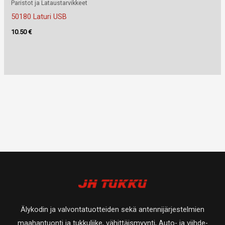
Paristot ja Lataustarvikkeet
50180 Laturi USB
10.50
€
Älykodin ja valvontatuotteiden sekä antennijärjestelmien
maahantuonti ja tukkuliike, vähittäismyynti, Auto- ja viihde-