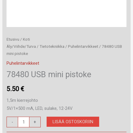
Etusivu
/
Koti
Äly/Viihde/Turva
/
Tietotekniikka
/
Puhelintarvikkeet
/ 78480 USB
mini pistoke
Puhelintarvikkeet
78480 USB mini pistoke
5.50
€
1,5m kierrejohto
5V/1×500 mA, LED, sulake, 12-24V
78480
LISÄÄ OSTOSKORIIN
-
+
USB