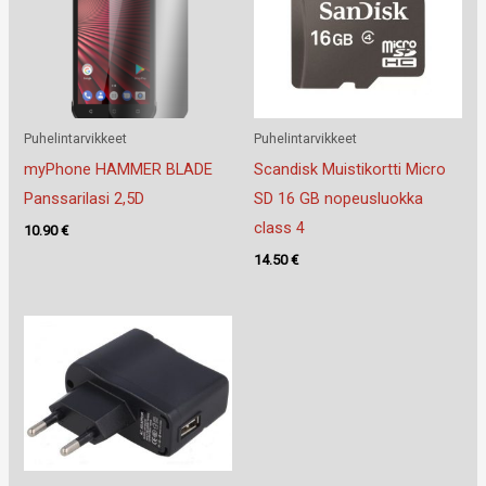
Puhelintarvikkeet
Puhelintarvikkeet
myPhone HAMMER BLADE
Scandisk Muistikortti Micro
Panssarilasi 2,5D
SD 16 GB nopeusluokka
class 4
10.90
€
14.50
€