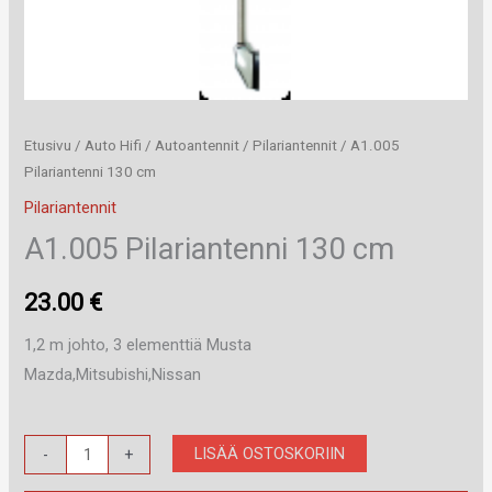
Etusivu
/
Auto Hifi
/
Autoantennit
/
Pilariantennit
/ A1.005
Pilariantenni 130 cm
Pilariantennit
A1.005 Pilariantenni 130 cm
23.00
€
1,2 m johto, 3 elementtiä Musta
Mazda,Mitsubishi,Nissan
A1.005
LISÄÄ OSTOSKORIIN
-
+
Pilariantenni