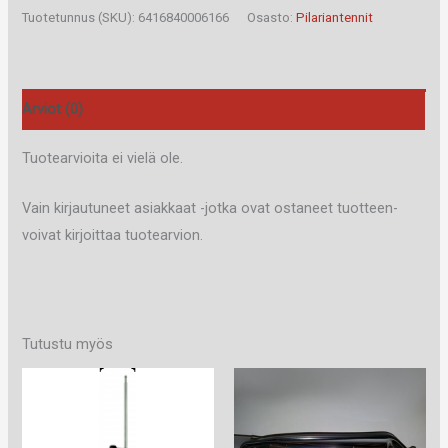
130
Tuotetunnus (SKU):
6416840006166
Osasto:
Pilariantennit
cm
määrä
Arviot (0)
Tuotearvioita ei vielä ole.
Vain kirjautuneet asiakkaat -jotka ovat ostaneet tuotteen-
voivat kirjoittaa tuotearvion.
Tutustu myös