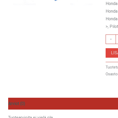
Honda 
Honda 
Honda 
>, Pilo
AA-
-
HOND
LI
ISO
määrä
Tuotet
Osasto
Arviot (0)
Tuotearvioita ei vielä ole.