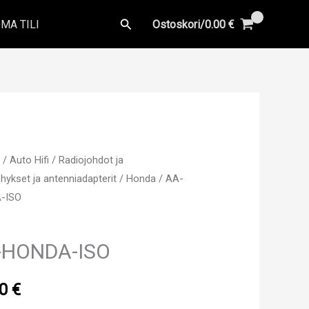
Hae
MA TILI
Ostoskori/
0.00
€
u
/
Auto Hifi
/
Radiojohdot ja
hykset ja antenniadapterit
/
Honda
/ AA-
-ISO
-HONDA-ISO
00
€