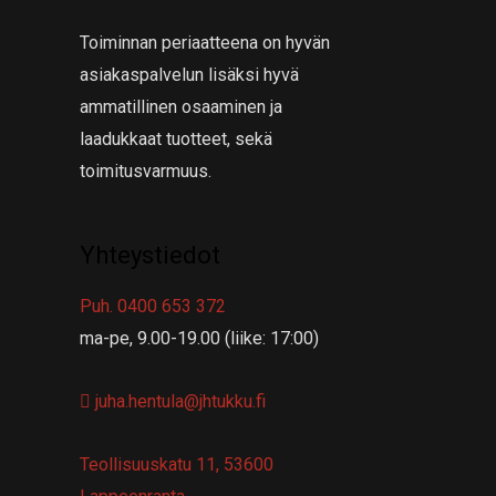
Toiminnan periaatteena on hyvän
asiakaspalvelun lisäksi hyvä
ammatillinen osaaminen ja
laadukkaat tuotteet, sekä
toimitusvarmuus.
Yhteystiedot
Puh. 0400 653 372
ma-pe, 9.00-19.00 (liike: 17:00)
juha.hentula@jhtukku.fi
Teollisuuskatu 11, 53600