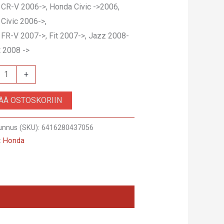
CR-V 2006->, Honda Civic ->2006,
Civic 2006->,
FR-V 2007->, Fit 2007->, Jazz 2008-
t 2008 ->
+
A-
SÄÄ OSTOSKORIIN
unnus (SKU):
6416280437056
:
Honda