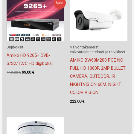
Sale!
Digiboksit
Valvontakamerat,
valvontajärjestelmät ja tarvikkeet
Amiko HD 9265+ DVB-
AMIKO BW60M200 POE NC –
S/S2/T2/C HD digiboksi
FULL HD 1080P, 2MP BULLET
Alkuperäinen
Nykyinen
119.00
€
99.00
€
CAMERA, OUTDOOR, IR
hinta
hinta
oli:
on:
NIGHTVISION 60M. NIGHT
119.00 €.
99.00 €.
COLOR VISION
222.00
€