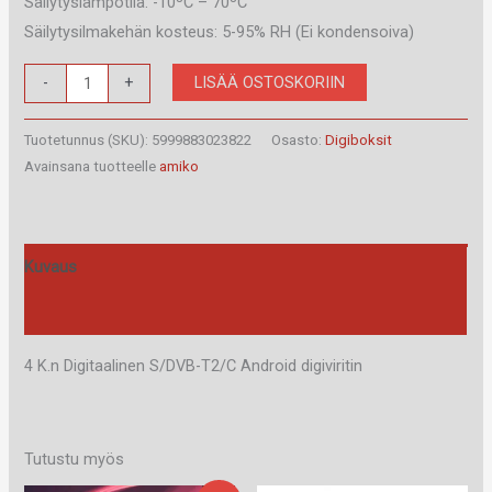
Säilytyslämpötila: -10ºC – 70ºC
Säilytysilmakehän kosteus: 5-95% RH (Ei kondensoiva)
Amiko
LISÄÄ OSTOSKORIIN
-
+
A5
Combo
Tuotetunnus (SKU):
5999883023822
Osasto:
Digiboksit
määrä
Avainsana tuotteelle
amiko
Kuvaus
Arviot (0)
4 K.n Digitaalinen S/DVB-T2/C Android digiviritin
Tutustu myös