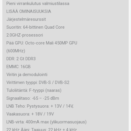
Pieni virrankulutus valmiustilassa
LISÄÄ OMINAISUUKSIA
Järjestelmäresurssit
Suoritin: 64-bittinen Quad Core
2.0GHZ-prosessori
Pää GPU: Octo-core Mali 450MP GPU
(600MHz)
DDR: 2 Gt DDR3
EMMC: 16GB
Viritin ja demodulointi
Virittimen tyyppi: DVB-S / DVB-S2
Tuloliitäntä: F-tyyppi (naaras)
Signaalitaso: -65 – -25 dBm
LNB Teho: Pystysuora: + 13V / 14V,
Vaakasuora: + 18V / 19V
LNB-virta: 400mA max (ylikuormasuojaus)
22 kHz Ääni: Taajuus: 22 kHz ± 4 kHz