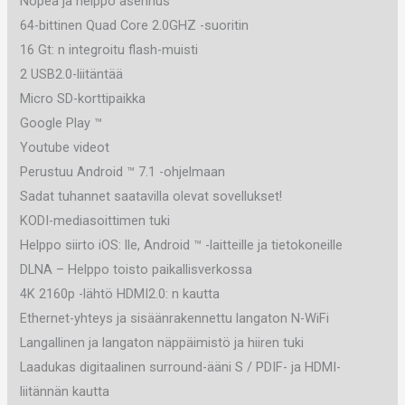
Nopea ja helppo asennus
64-bittinen Quad Core 2.0GHZ -suoritin
16 Gt: n integroitu flash-muisti
2 USB2.0-liitäntää
Micro SD-korttipaikka
Google Play ™
Youtube videot
Perustuu Android ™ 7.1 -ohjelmaan
Sadat tuhannet saatavilla olevat sovellukset!
KODI-mediasoittimen tuki
Helppo siirto iOS: lle, Android ™ -laitteille ja tietokoneille
DLNA – Helppo toisto paikallisverkossa
4K 2160p -lähtö HDMI2.0: n kautta
Ethernet-yhteys ja sisäänrakennettu langaton N-WiFi
Langallinen ja langaton näppäimistö ja hiiren tuki
Laadukas digitaalinen surround-ääni S / PDIF- ja HDMI-
liitännän kautta