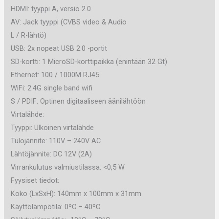
HDMI: tyyppi A, versio 2.0
AV: Jack tyyppi (CVBS video & Audio
L / R-lähtö)
USB: 2x nopeat USB 2.0 -portit
SD-kortti: 1 MicroSD-korttipaikka (enintään 32 Gt)
Ethernet: 100 / 1000M RJ45
WiFi: 2.4G single band wifi
S / PDIF: Optinen digitaaliseen äänilähtöön
Virtalähde:
Tyyppi: Ulkoinen virtalähde
Tulojännite: 110V – 240V AC
Lähtöjännite: DC 12V (2A)
Virrankulutus valmiustilassa: <0,5 W
Fyysiset tiedot:
Koko (LxSxH): 140mm x 100mm x 31mm
Käyttölämpötila: 0ºC – 40ºC