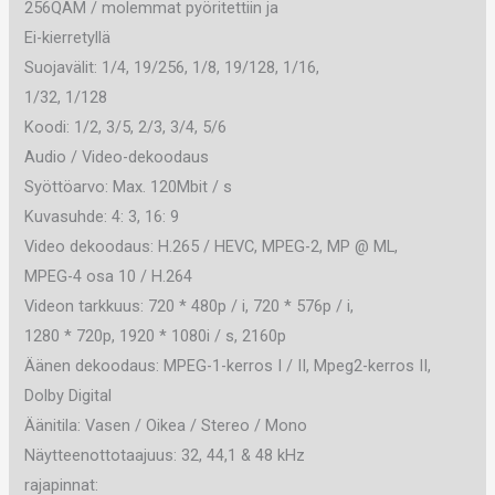
256QAM / molemmat pyöritettiin ja
Ei-kierretyllä
Suojavälit: 1/4, 19/256, 1/8, 19/128, 1/16,
1/32, 1/128
Koodi: 1/2, 3/5, 2/3, 3/4, 5/6
Audio / Video-dekoodaus
Syöttöarvo: Max. 120Mbit / s
Kuvasuhde: 4: 3, 16: 9
Video dekoodaus: H.265 / HEVC, MPEG-2, MP @ ML,
MPEG-4 osa 10 / H.264
Videon tarkkuus: 720 * 480p / i, 720 * 576p / i,
1280 * 720p, 1920 * 1080i / s, 2160p
Äänen dekoodaus: MPEG-1-kerros I / II, Mpeg2-kerros II,
Dolby Digital
Äänitila: Vasen / Oikea / Stereo / Mono
Näytteenottotaajuus: 32, 44,1 & 48 kHz
rajapinnat: