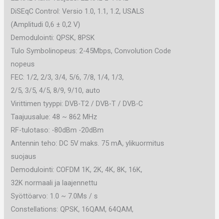
DiSEqC Control: Versio 1.0, 1.1, 1.2, USALS
(Amplitudi 0,6 ± 0,2 V)
Demodulointi: QPSK, 8PSK
Tulo Symbolinopeus: 2-45Mbps, Convolution Code
nopeus
FEC: 1/2, 2/3, 3/4, 5/6, 7/8, 1/4, 1/3,
2/5, 3/5, 4/5, 8/9, 9/10, auto
Virittimen tyyppi: DVB-T2 / DVB-T / DVB-C
Taajuusalue: 48 ~ 862 MHz
RF-tulotaso: -80dBm -20dBm
Antennin teho: DC 5V maks. 75 mA, ylikuormitus
suojaus
Demodulointi: COFDM 1K, 2K, 4K, 8K, 16K,
32K normaali ja laajennettu
Syöttöarvo: 1.0 ~ 7.0Ms / s
Constellations: QPSK, 16QAM, 64QAM,