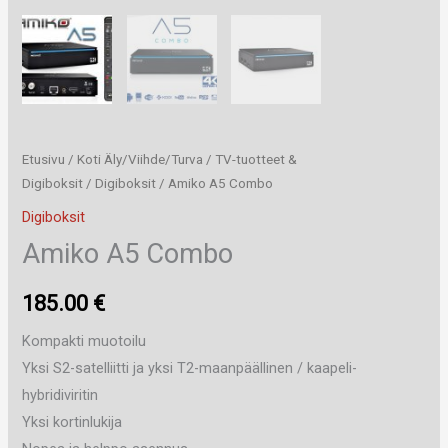
Etusivu
/
Koti Äly/Viihde/Turva
/
TV-tuotteet &
Digiboksit
/
Digiboksit
/ Amiko A5 Combo
Digiboksit
Amiko A5 Combo
185.00
€
Kompakti muotoilu
Yksi S2-satelliitti ja yksi T2-maanpäällinen / kaapeli-
hybridiviritin
Yksi kortinlukija