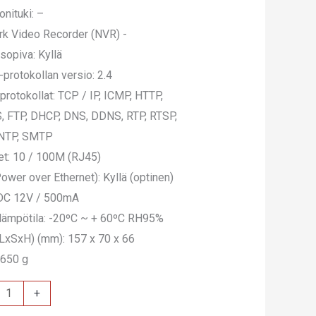
onituki: –
k Video Recorder (NVR) -
sopiva: Kyllä
protokollan versio: 2.4
 protokollat: TCP / IP, ICMP, HTTP,
 FTP, DHCP, DNS, DDNS, RTP, RTSP,
 NTP, SMTP
et: 10 / 100M (RJ45)
ower over Ethernet): Kyllä (optinen)
 DC 12V / 500mA
lämpötila: -20ºC ~ + 60ºC RH95%
(LxSxH) (mm): 157 x 70 x 66
 650 g
O
+
M400