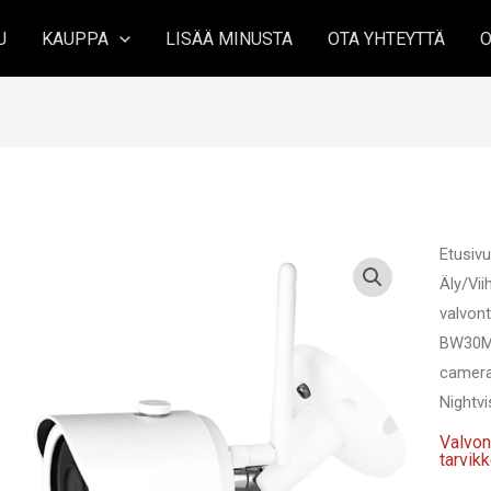
U
KAUPPA
LISÄÄ MINUSTA
OTA YHTEYTTÄ
O
Etusiv
Äly/Vi
valvont
BW30M4
camera
Nightv
Valvon
tarvik