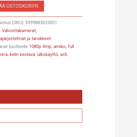
SÄÄ OSTOSKORIIN
unnus (SKU):
5999883023051
:
Valvontakamerat,
ajärjestelmät ja tarvikkeet
anat tuotteelle
1080p 4mp
,
amiko
,
full
mera
,
kelin kestävä
,
ulkokäyttö
,
wifi
,
,
rproof
r
ision