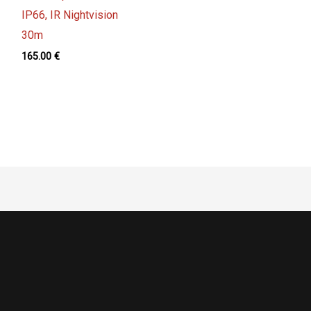
IP66, IR Nightvision
30m
165.00
€