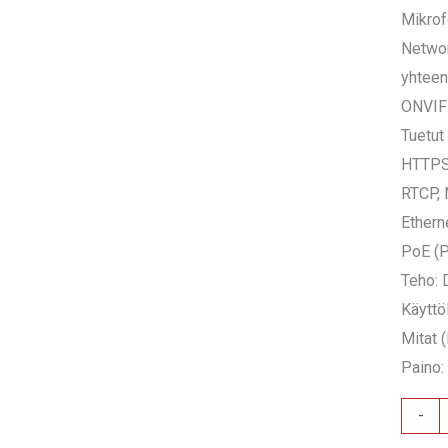
Mikrof
Networ
yhteen
ONVIF-
Tuetut
HTTPS,
RTCP,
Ethern
PoE (P
Teho:
Käyttö
Mitat 
Paino:
AMIK
-
BW30