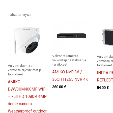
Tutustu myös
Valvontakamerat,
Valvontak
valvontajärjestelmät ja
valvontajä
tarvikkeet
tarvikkeet
Valvontakamerat,
valvontajärjestelmät ja
AMIKO NVR 36 /
INFRA R
tarvikkeet
36CH H.265 NVR 4K
REFLEC
AMIKO
360.00
€
84.00
€
DWV30M400MF WIFI
– Full HD 1080P, 4MP
dome camera,
Weatherproof outdoor