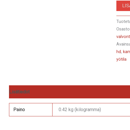
LI
WIFI
-
Tuotet
Full
Osasto
HD
valvont
1080P,
Avains
4MP
hd
,
ka
bullet
yötila
camera
weathe
outdoo
IP66,
Lisätiedot
Arviot (0)
IR
Nightv
Paino
0.42 kg (kilogramma)
30m
määrä