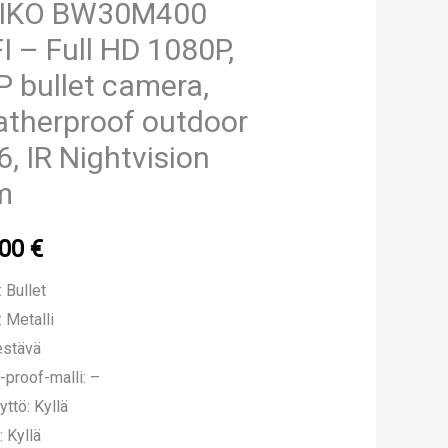
IKO BW30M400
I – Full HD 1080P,
 bullet camera,
therproof outdoor
6, IR Nightvision
m
.00
€
 Bullet
: Metalli
estävä
-proof-malli: –
yttö: Kyllä
: Kyllä