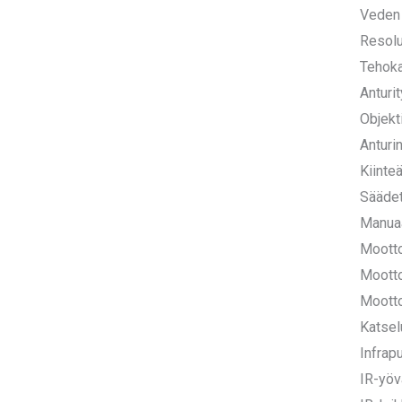
Veden 
Resolu
Tehoka
Anturi
Objekt
Anturi
Kiinte
Säädet
Manua
Mootto
Mootto
Mootto
Katsel
Infrap
IR-yöv