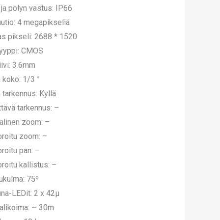
ja pölyn vastus: IP66
utio: 4 megapikseliä
s pikseli: 2688 * 1520
tyyppi: CMOS
iivi: 3.6mm
n koko: 1/3 ”
ä tarkennus: Kyllä
tävä tarkennus: –
alinen zoom: –
roitu zoom: –
roitu pan: –
roitu kallistus: –
ukulma: 75º
una-LEDit: 2 x 42μ
alikoima: ~ 30m