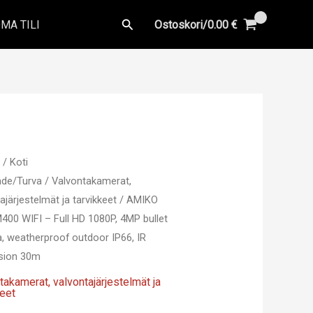
Hae
MA TILI
Ostoskori/
0.00
€
u
/
Koti
ihde/Turva
/
Valvontakamerat,
ajärjestelmät ja tarvikkeet
/ AMIKO
00 WIFI – Full HD 1080P, 4MP bullet
, weatherproof outdoor IP66, IR
ision 30m
takamerat, valvontajärjestelmät ja
keet