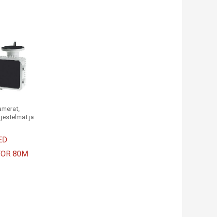
amerat,
rjestelmät ja
ED
TOR 80M