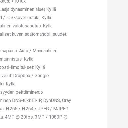
kkaus: <10 lux
aaja dynaaminen alue) Kyllä
d / iOS-sovellustuki: Kyllä
linen valotusasetus: Kyllä
liset kuvan säätömahdollisuudet:
asapaino: Auto / Manuaalinen
entunnistus: Kyllä
osti-ilmoitukset: Kyllä
alvelut: Dropbox / Google
ki: Kyllä
isyyden peittäminen: x
inen DNS-tuki: Ei-IP, DynDNS, Oray
s: H.265 / H.264 / JPEG / MJPEG
rta: 4MP @ 20fps, 3MP / 1080P @