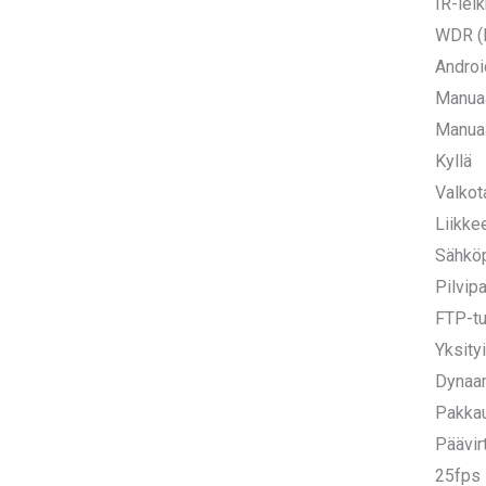
IR-lei
WDR (L
Androi
Manuaa
Manuaa
Kyllä
Valkot
Liikke
Sähköp
Pilvip
FTP-tu
Yksity
Dynaam
Pakkau
Päävi
25fps