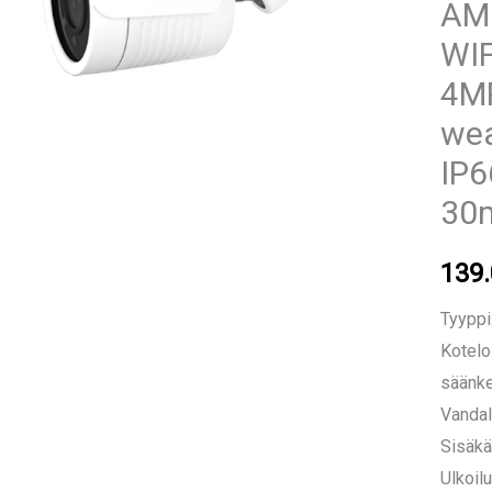
AM
WIF
4MP
wea
IP6
30
139
Tyyppi:
Kotelo
säänk
Vandal
Sisäkä
Ulkoilu