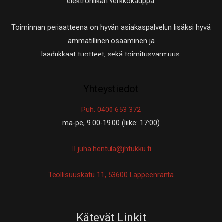
elektroniikan verkkokauppa.
Toiminnan periaatteena on hyvän asiakaspalvelun lisäksi hyvä
ammatillinen osaaminen ja
laadukkaat tuotteet, sekä toimitusvarmuus.
Yhteystiedot
Puh. 0400 653 372
ma-pe, 9.00-19.00 (liike: 17:00)
juha.hentula@jhtukku.fi
Teollisuuskatu 11, 53600 Lappeenranta
Kätevät Linkit