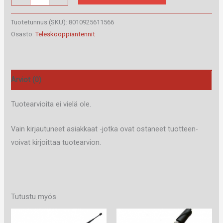
VW
Golf
Tuotetunnus (SKU):
8010925611566
III
Osasto:
Teleskooppiantennit
91-
määrä
Arviot (0)
Tuotearvioita ei vielä ole.
Vain kirjautuneet asiakkaat -jotka ovat ostaneet tuotteen-
voivat kirjoittaa tuotearvion.
Tutustu myös