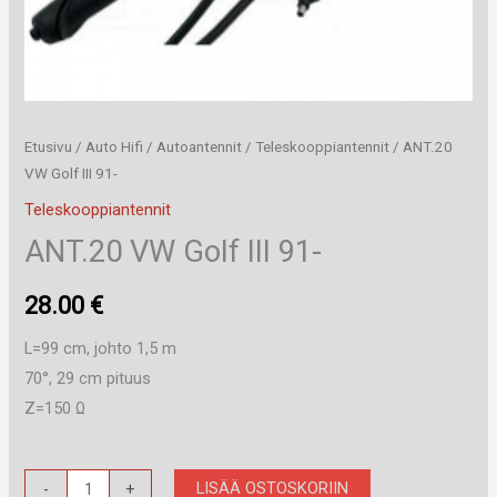
Etusivu
/
Auto Hifi
/
Autoantennit
/
Teleskooppiantennit
/ ANT.20
VW Golf III 91-
Teleskooppiantennit
ANT.20 VW Golf III 91-
28.00
€
L=99 cm, johto 1,5 m
70°, 29 cm pituus
Z=150 Ω
ANT.20
LISÄÄ OSTOSKORIIN
-
+