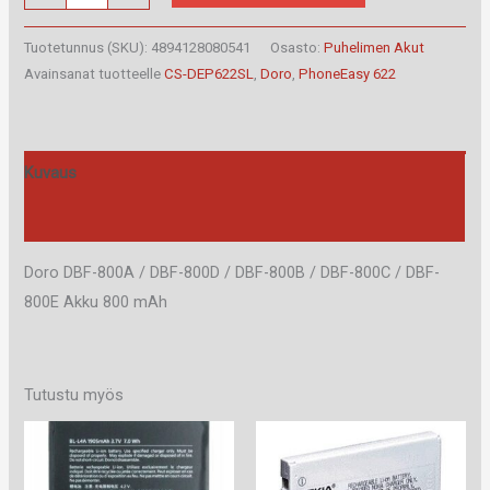
DBF-
800A
Tuotetunnus (SKU):
4894128080541
Osasto:
Puhelimen Akut
/
Avainsanat tuotteelle
CS-DEP622SL
,
Doro
,
PhoneEasy 622
DBF-
800D
/
Kuvaus
DBF-
Arviot (0)
800B
/
Doro DBF-800A / DBF-800D / DBF-800B / DBF-800C / DBF-
DBF-
800E Akku 800 mAh
800C
/
DBF-
Tutustu myös
800E
Akku
määrä