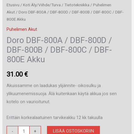
Etusivu
/
Koti Äly/Viihde/Turva
/
Tietotekniikka
/
Puhelimen
Akut
/ Doro DBF-800A / DBF-800D / DBF-800B / DBF-800C / DBF-
800E Akku
Puhelimen Akut
Doro DBF-800A / DBF-800D /
DBF-800B / DBF-800C / DBF-
800E Akku
31.00
€
Akuissamme on laadukas ylijännite- oikosulku ja
ylikuumenemissuoja. Älä kuitenkaan käytä akkua jos sen
kotelo on vaurioitunut.
Erittäin korkealaatuinen tarvikeakku 12 kk takuulla
Doro
LISÄÄ OSTOSKORIIN
-
+