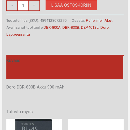
Doro
LISÄÄ OSTOSKORIIN
-
+
DBR-
800B
Tuotetunnus (SKU):
4894128072270
Osasto:
Puhelimen Akut
Akku
Avainsanat tuotteelle
DBR-800A
,
DBR-800B
,
DEP401SL
,
Doro
,
Lappeenranta
määrä
Kuvaus
Arviot (0)
Doro DBR-800B Akku 900 mAh
Tutustu myös