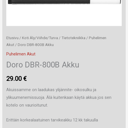
Etusivu
/
Koti Äly/Viihde/Turva
/
Tietotekniikka
/
Puhelimen
Akut
/ Doro DBR-800B Akku
Puhelimen Akut
Doro DBR-800B Akku
29.00
€
Akuissamme on laadukas ylijännite- oikosulku ja
ylikuumenemissuoja. Älä kuitenkaan käytä akkua jos sen
kotelo on vaurioitunut.
Erittäin korkealaatuinen tarvikeakku 12 kk takuulla