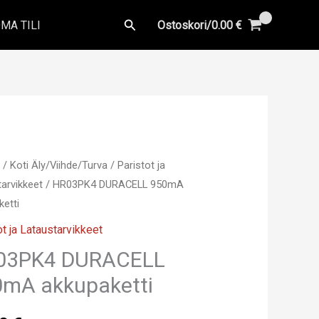
Hae
MA TILI
Ostoskori/
0.00
€
u
/
Koti Äly/Viihde/Turva
/
Paristot ja
tarvikkeet
/ HR03PK4 DURACELL 950mA
ketti
ot ja Lataustarvikkeet
03PK4 DURACELL
mA akkupaketti