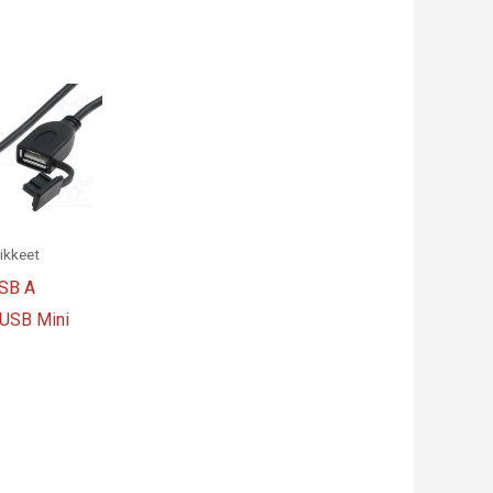
ikkeet
SB A
 USB Mini