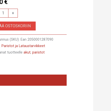
90
€
PK4
+
CELL
SÄÄ OSTOSKORIIN
A
ketti
unnus (SKU):
Ean 2050001287090
:
Paristot ja Lataustarvikkeet
anat tuotteelle
akut
,
paristot