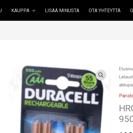
U
KAUPPA
LISÄÄ MINUSTA
OTA YHTEYTTÄ
O
Etusiv
Lataus
akkupa
Parist
HR
950