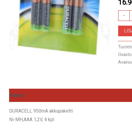
16.
HR03
-
DURA
LI
950m
akkupa
Tuotet
määrä
Osasto
Avains
Kuvaus
Arviot (0)
DURACELL 950mA akkupaketti
Ni-MH,AAA 1,2V, 4 kpl