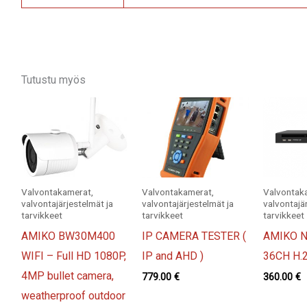
Tutustu myös
Valvontakamerat,
Valvontakamerat,
Valvontak
valvontajärjestelmät ja
valvontajärjestelmät ja
valvontajä
tarvikkeet
tarvikkeet
tarvikkeet
AMIKO BW30M400
IP CAMERA TESTER (
AMIKO N
WIFI – Full HD 1080P,
IP and AHD )
36CH H.
4MP bullet camera,
779.00
€
360.00
€
weatherproof outdoor