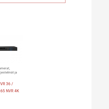
amerat,
rjestelmät ja
VR 36 /
265 NVR 4K