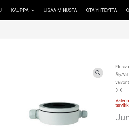
U
KAUPPA
LISÄÄ MINUSTA
OTA YHTEYTTÄ
O
Etusiv
Äly/Vi
valvont
310
Valvon
tarvik
Jun