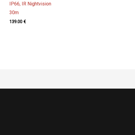
IP66, IR Nightvision
30m
139.00
€