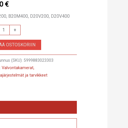
90
€
00, B20M400, D20V200, D20V400
on
+
SÄÄ OSTOSKORIIN
unnus (SKU):
5999883023303
:
Valvontakamerat,
ajärjestelmät ja tarvikkeet