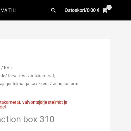
Hae
MA TILI
Ostoskori/
0.00
€
u
/
Koti
ihde/Turva
/
Valvontakamerat,
ajärjestelmät ja tarvikkeet
/ Junction box
takamerat, valvontajärjestelmät ja
keet
ction box 310