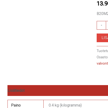
13.
B20M2
Juncti
-
box
LI
310
määrä
Tuotet
Osasto
valvont
Lisätiedot
Arviot (0)
Paino
0.4 kg (kilogramma)