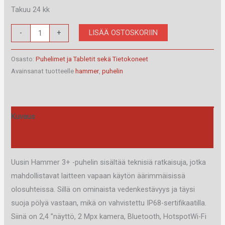
Takuu 24 kk
myPhone
LISÄÄ OSTOSKORIIN
-
+
Hammer
3+
Osasto:
Puhelimet ja Tabletit sekä Tietokoneet
(Kopio)
Avainsanat tuotteelle
hammer
,
puhelin
määrä
Kuvaus
Arviot (0)
Uusin Hammer 3+ -puhelin sisältää teknisiä ratkaisuja, jotka
mahdollistavat laitteen vapaan käytön äärimmäisissä
olosuhteissa. Sillä on ominaista vedenkestävyys ja täysi
suoja pölyä vastaan, mikä on vahvistettu IP68-sertifikaatilla.
Siinä on 2,4 ”näyttö, 2 Mpx kamera, Bluetooth, HotspotWi-Fi