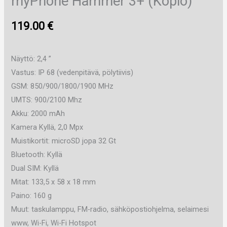
myPhone Hammer 3+ (Kopio)
119.00
€
Näyttö: 2,4 ”
Vastus: IP 68 (vedenpitävä, pölytiivis)
GSM: 850/900/1800/1900 MHz
UMTS: 900/2100 Mhz
Akku: 2000 mAh
Kamera Kyllä, 2,0 Mpx
Muistikortit: microSD jopa 32 Gt
Bluetooth: Kyllä
Dual SIM: Kyllä
Mitat: 133,5 x 58 x 18 mm
Paino: 160 g
Muut: taskulamppu, FM-radio, sähköpostiohjelma, selaimesi
www, Wi-Fi, Wi-Fi Hotspot