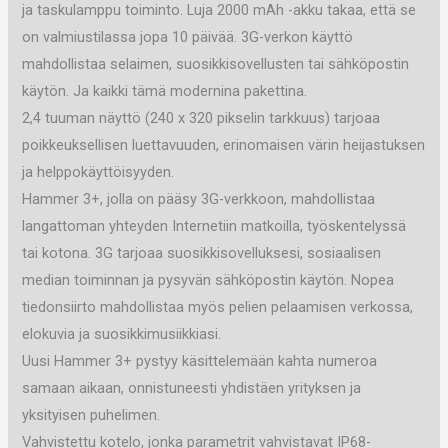
ja taskulamppu toiminto. Luja 2000 mAh -akku takaa, että se
on valmiustilassa jopa 10 päivää. 3G-verkon käyttö
mahdollistaa selaimen, suosikkisovellusten tai sähköpostin
käytön. Ja kaikki tämä modernina pakettina.
2,4 tuuman näyttö (240 x 320 pikselin tarkkuus) tarjoaa
poikkeuksellisen luettavuuden, erinomaisen värin heijastuksen
ja helppokäyttöisyyden.
Hammer 3+, jolla on pääsy 3G-verkkoon, mahdollistaa
langattoman yhteyden Internetiin matkoilla, työskentelyssä
tai kotona. 3G tarjoaa suosikkisovelluksesi, sosiaalisen
median toiminnan ja pysyvän sähköpostin käytön. Nopea
tiedonsiirto mahdollistaa myös pelien pelaamisen verkossa,
elokuvia ja suosikkimusiikkiasi.
Uusi Hammer 3+ pystyy käsittelemään kahta numeroa
samaan aikaan, onnistuneesti yhdistäen yrityksen ja
yksityisen puhelimen.
Vahvistettu kotelo, jonka parametrit vahvistavat IP68-