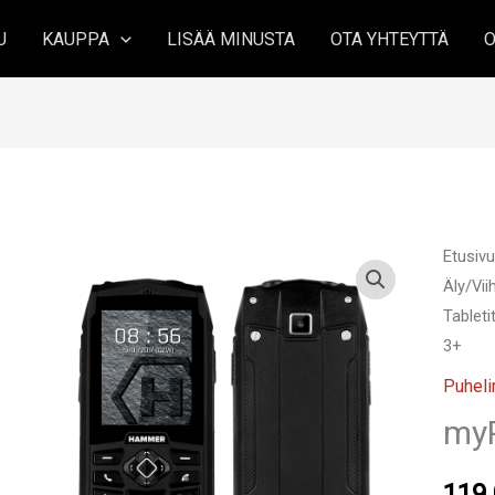
U
KAUPPA
LISÄÄ MINUSTA
OTA YHTEYTTÄ
O
Etusiv
Äly/Vi
Tableti
3+
Puheli
my
119