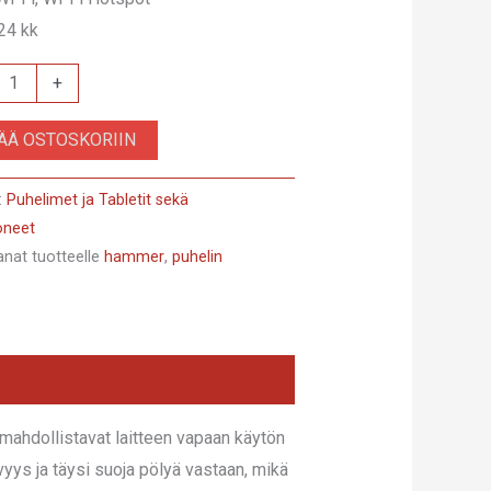
24 kk
ne
+
er
SÄÄ OSTOSKORIIN
:
Puhelimet ja Tabletit sekä
oneet
anat tuotteelle
hammer
,
puhelin
 mahdollistavat laitteen vapaan käytön
yys ja täysi suoja pölyä vastaan, mikä