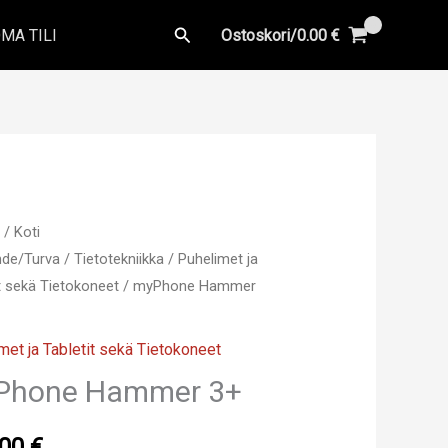
Hae
MA TILI
Ostoskori/
0.00
€
u
/
Koti
ihde/Turva
/
Tietotekniikka
/
Puhelimet ja
t sekä Tietokoneet
/ myPhone Hammer
met ja Tabletit sekä Tietokoneet
Phone Hammer 3+
.00
€