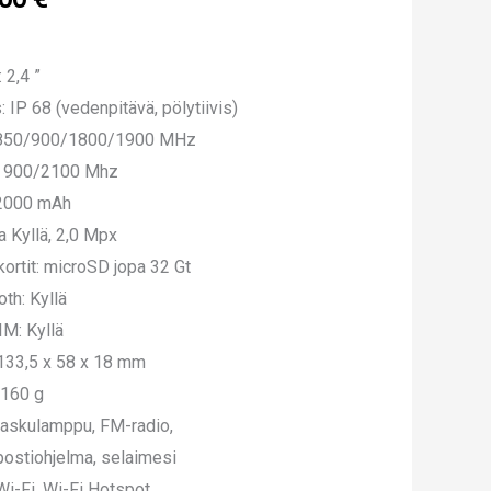
 2,4 ”
: IP 68 (vedenpitävä, pölytiivis)
850/900/1800/1900 MHz
 900/2100 Mhz
 2000 mAh
 Kyllä, 2,0 Mpx
kortit: microSD jopa 32 Gt
oth: Kyllä
IM: Kyllä
 133,5 x 58 x 18 mm
 160 g
taskulamppu, FM-radio,
ostiohjelma, selaimesi
i-Fi, Wi-Fi Hotspot