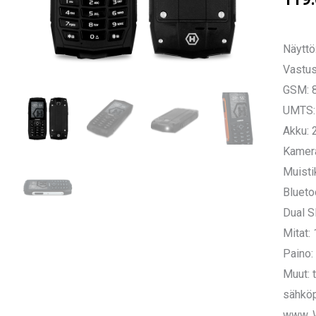
Näyttö:
Vastus
GSM: 
UMTS:
Akku:
Kamera
Muisti
Blueto
Dual S
Mitat:
Paino:
Muut: 
sähköp
www, W