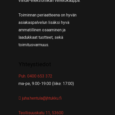
viihde-elektroniikan verkkokauppa.
Toiminnan periaatteena on hyvän
asiakaspalvelun lisäksi hyvä
ammatillinen osaaminen ja
laadukkaat tuotteet, sekä
toimitusvarmuus.
Yhteystiedot
Puh. 0400 653 372
ma-pe, 9.00-19.00 (liike: 17:00)
juha.hentula@jhtukku.fi
Teollisuuskatu 11, 53600