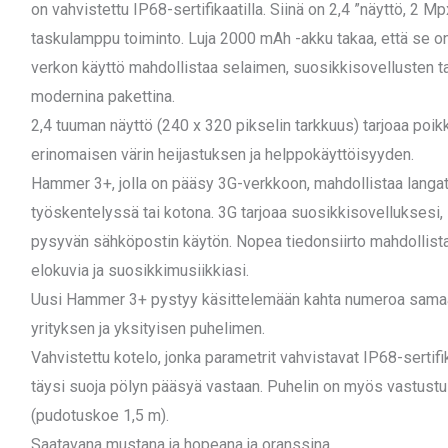
on vahvistettu IP68-sertifikaatilla. Siinä on 2,4 ”näyttö, 2 
taskulamppu toiminto. Luja 2000 mAh -akku takaa, että se on
verkon käyttö mahdollistaa selaimen, suosikkisovellusten ta
modernina pakettina.
2,4 tuuman näyttö (240 x 320 pikselin tarkkuus) tarjoaa poik
erinomaisen värin heijastuksen ja helppokäyttöisyyden.
Hammer 3+, jolla on pääsy 3G-verkkoon, mahdollistaa langat
työskentelyssä tai kotona. 3G tarjoaa suosikkisovelluksesi,
pysyvän sähköpostin käytön. Nopea tiedonsiirto mahdollis
elokuvia ja suosikkimusiikkiasi.
Uusi Hammer 3+ pystyy käsittelemään kahta numeroa samaan
yrityksen ja yksityisen puhelimen.
Vahvistettu kotelo, jonka parametrit vahvistavat IP68-sertif
täysi suoja pölyn pääsyä vastaan. Puhelin on myös vastustusk
(pudotuskoe 1,5 m).
Saatavana mustana ja hopeana ja oranssina