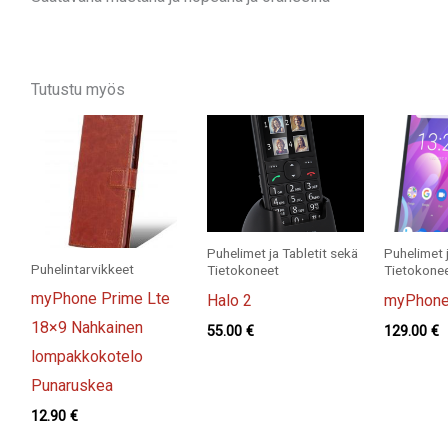
Tutustu myös
Puhelimet ja Tabletit sekä
Puhelimet j
Puhelintarvikkeet
Tietokoneet
Tietokone
myPhone Prime Lte
Halo 2
myPhone
18×9 Nahkainen
55.00
€
129.00
€
lompakkokotelo
Punaruskea
12.90
€