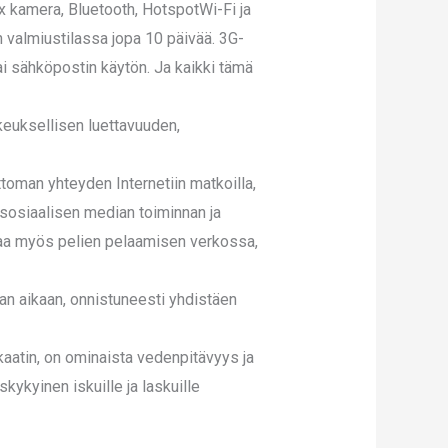
Mpx kamera, Bluetooth, HotspotWi-Fi ja
 valmiustilassa jopa 10 päivää. 3G-
i sähköpostin käytön. Ja kaikki tämä
keuksellisen luettavuuden,
toman yhteyden Internetiin matkoilla,
 sosiaalisen median toiminnan ja
taa myös pelien pelaamisen verkossa,
 aikaan, onnistuneesti yhdistäen
ikaatin, on ominaista vedenpitävyys ja
ykyinen iskuille ja laskuille