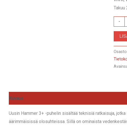
Takuu 
myPho
-
Hamm
LI
3+
määrä
Osasto
Tietok
Avains
Kuvaus
Arviot (0)
Uusin Hammer 3+ -puhelin sisältää teknisiä ratkaisuja, jotka
äärimmäisissä olosuhteissa. Sillä on ominaista vedenkestäv