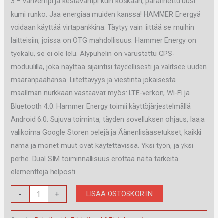
3 – vahvempi ja kestävämpi kuin koskaan, parannettu uusi
kumi runko. Jaa energiaa muiden kanssa! HAMMER Energyä
voidaan käyttää virtapankkina. Täytyy vain liittää se muihin
laitteisiin, joissa on OTG mahdollisuus. Hammer Energy on
työkalu, se ei ole lelu. Älypuhelin on varustettu GPS-
moduulilla, joka näyttää sijaintisi täydellisesti ja valitsee uuden
määränpäähänsä. Liitettävyys ja viestintä jokaisesta
maailman nurkkaan vastaavat myös: LTE-verkon, Wi-Fi ja
Bluetooth 4.0. Hammer Energy toimii käyttöjärjestelmällä
Android 6.0. Sujuva toiminta, täyden sovelluksen ohjaus, laaja
valikoima Google Storen pelejä ja Äänenlisäasetukset, kaikki
nämä ja monet muut ovat käytettävissä. Yksi työn, ja yksi
perhe. Dual SIM toiminnallisuus erottaa näitä tärkeitä
elementtejä helposti.
myPhone
LISÄÄ OSTOSKORIIN
-
+
Hammer
Energy