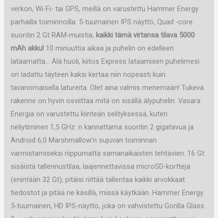
verkon, Wi-Fi- tai GPS, meillä on varustettu Hammer Energy
parhailla toiminnoilla: 5-tuumainen IPS näyttö, Quad -core
suoritin 2 Gt RAM-muistia,
kaikki tämä virtansa tilava 5000
mAh akku!
10 minuuttia aikaa ja puhelin on edelleen
lataamatta… Älä huoli, kiitos Express lataamisen puhelimesi
on ladattu täyteen kaksi kertaa niin nopeasti kuin
tavanomaisella latureita. Olet aina valmis menemään! Tukeva
rakenne on hyvin osviittaa mitä on sisällä älypuhelin. Vasara
Energia on varustettu kiinteän selityksessä, kuten:
neliytiminen 1,5 GHz: n kannattama suoritin 2 gigatavua ja
Android 6,0 Marshmallow’n sujuvan toiminnan
varmistamiseksi riippumatta samanaikaisten tehtävien. 16 Gt
sisäistä tallennustilaa, laajennettavissa microSD-kortteja
(enintään 32 Gt), pitäisi riittää tallentaa kaikki arvokkaat
tiedostot ja pitää ne käsillä, missä käytkään. Hammer Energy.
5-tuumainen, HD IPS-näyttö, joka on vahvistettu Gorilla Glass