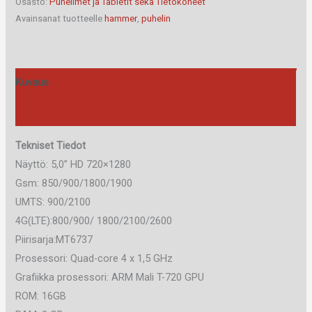
Osasto:
Puhelimet ja Tabletit sekä Tietokoneet
määrä
Avainsanat tuotteelle
hammer
,
puhelin
Kuvaus
Arviot (0)
Tekniset Tiedot
Näyttö: 5,0” HD 720×1280
Gsm: 850/900/1800/1900
UMTS: 900/2100
4G(LTE):800/900/ 1800/2100/2600
Piirisarja:MT6737
Prosessori: Quad-core 4 x 1,5 GHz
Grafiikka prosessori: ARM Mali T-720 GPU
ROM: 16GB