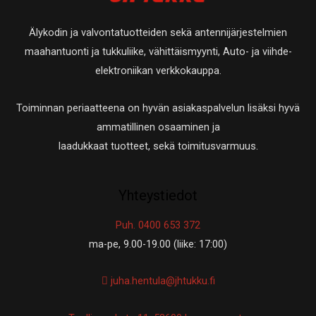
Älykodin ja valvontatuotteiden sekä antennijärjestelmien
maahantuonti ja tukkuliike, vähittäismyynti, Auto- ja viihde-
elektroniikan verkkokauppa.
Toiminnan periaatteena on hyvän asiakaspalvelun lisäksi hyvä
ammatillinen osaaminen ja
laadukkaat tuotteet, sekä toimitusvarmuus.
Yhteystiedot
Puh. 0400 653 372
ma-pe, 9.00-19.00 (liike: 17:00)
juha.hentula@jhtukku.fi