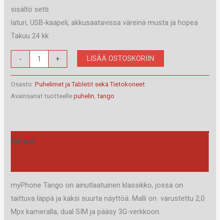
sisältö setti
laturi, USB-kaapeli, akkusaatavissa väreinä musta ja hopea
Takuu 24 kk
myPhone
LISÄÄ OSTOSKORIIN
-
+
Tango
määrä
Osasto:
Puhelimet ja Tabletit sekä Tietokoneet
Avainsanat tuotteelle
puhelin
,
tango
Kuvaus
Arviot (0)
myPhone Tango on ainutlaatuinen klassikko, jossa on
taittuva läppä ja kaksi suurta näyttöä. Malli on varustettu 2,0
Mpx kameralla, dual SIM ja pääsy 3G-verkkoon.