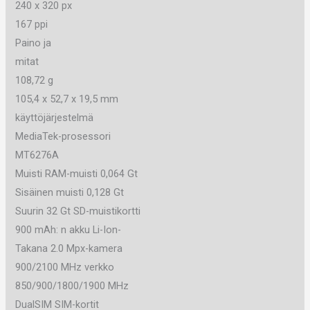
240 x 320 px
167 ppi
Paino ja
mitat
108,72 g
105,4 x 52,7 x 19,5 mm
käyttöjärjestelmä
MediaTek-prosessori
MT6276A
Muisti RAM-muisti 0,064 Gt
Sisäinen muisti 0,128 Gt
Suurin 32 Gt SD-muistikortti
900 mAh: n akku Li-Ion-
Takana 2.0 Mpx-kamera
900/2100 MHz verkko
850/900/1800/1900 MHz
DualSIM SIM-kortit