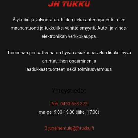
Älykodin ja valvontatuotteiden sekä antennijärjestelmien
maahantuonti ja tukkuliike, vähittäismyynti, Auto- ja viihde-
elektroniikan verkkokauppa.
Toiminnan periaatteena on hyvän asiakaspalvelun lisäksi hyvä
ammatillinen osaaminen ja
laadukkaat tuotteet, sekä toimitusvarmuus.
Yhteystiedot
Puh. 0400 653 372
ma-pe, 9.00-19.00 (liike: 17:00)
juha.hentula@jhtukku.fi