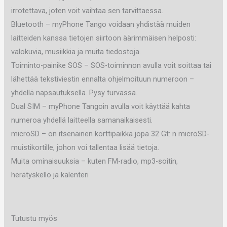
irrotettava, joten voit vaihtaa sen tarvittaessa.
Bluetooth – myPhone Tango voidaan yhdistää muiden
laitteiden kanssa tietojen siirtoon äärimmäisen helposti:
valokuvia, musiikkia ja muita tiedostoja.
Toiminto-painike SOS – SOS-toiminnon avulla voit soittaa tai
lähettää tekstiviestin ennalta ohjelmoituun numeroon –
yhdellä napsautuksella. Pysy turvassa.
Dual SIM – myPhone Tangoin avulla voit käyttää kahta
numeroa yhdellä laitteella samanaikaisesti.
microSD – on itsenäinen korttipaikka jopa 32 Gt: n microSD-
muistikortille, johon voi tallentaa lisää tietoja.
Muita ominaisuuksia – kuten FM-radio, mp3-soitin,
herätyskello ja kalenteri
Tutustu myös