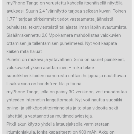
myPhone Tango on varustettu kahdella itsenäisellä näytöllä
avuksesi. Suurin 2,4 ”värinäyttö tarjoaa selkeän kuvan. Toinen
1.77 ” tarjoaa tärkeimmät tiedot vastaamatta jääneistä
puheluista, tekstiviesteistä tai ajasta ilman läpän avautumista.
Sisäänrakennettu 2,0 Mpx-kamera mahdollistaa valokuvien
ottamisen ja tallentamisen puhelimeesi. Nyt voit kaapata
kaiken mitä haluat.
Puhelin on mukava ja ystävällinen. Siinä on suuret painikkeet,
valokuvakehyksen asettaminen – mikä tekee
suosikkihenkilöiden numerosta erittäin helppoa ja nautittavaa.
Lisäksi siinä on handsfree-tila ja tärinä.
myPhone Tango, jolla on pääsy 3G-verkkoon, voit muodostaa
yhteyden Internetiin langattomasti. Nyt voit nauttia suosikki
online- ja sähköpostitoiminnoista ja toistaa videoita sekä
lähettää ja vastaanottaa multimediaviestejä.
Pitkä akun käyttö yhdellä latausjaksolla varmistetaan
litiumioniakulla, jonka kapasiteetti on 900 mAh. Akku on