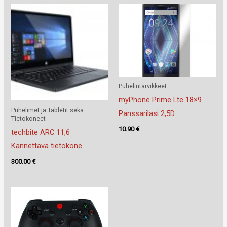
Puhelintarvikkeet
myPhone Prime Lte 18×9
Puhelimet ja Tabletit sekä
Panssarilasi 2,5D
Tietokoneet
10.90
€
techbite ARC 11,6
Kannettava tietokone
300.00
€