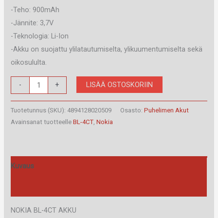
-Teho: 900mAh
-Jännite: 3,7V
-Teknologia: Li-Ion
-Akku on suojattu ylilatautumiselta, ylikuumentumiselta sekä
oikosululta.
Nokia
LISÄÄ OSTOSKORIIN
-
+
BL-
4CT
Tuotetunnus (SKU):
4894128020509
Osasto:
Puhelimen Akut
Patona
Avainsanat tuotteelle
BL-4CT
,
Nokia
Akku
korvaava
määrä
Kuvaus
Arviot (0)
NOKIA BL-4CT AKKU