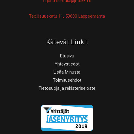
juha.hentula@jhtukku.fi
Teollisuuskatu 11, 53600 Lappeenranta
Kätevät Linkit
Etusivu
Yhteystiedot
Lisää Minusta
Toimitusehdot
Tietosuoja ja rekisteriseloste