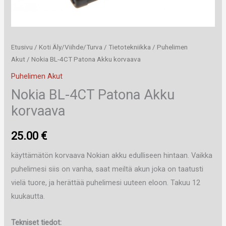
Etusivu
/
Koti Äly/Viihde/Turva
/
Tietotekniikka
/
Puhelimen
Akut
/ Nokia BL-4CT Patona Akku korvaava
Puhelimen Akut
Nokia BL-4CT Patona Akku
korvaava
25.00
€
käyttämätön korvaava Nokian akku edulliseen hintaan. Vaikka
puhelimesi siis on vanha, saat meiltä akun joka on taatusti
vielä tuore, ja herättää puhelimesi uuteen eloon. Takuu 12
kuukautta.
Tekniset tiedot: