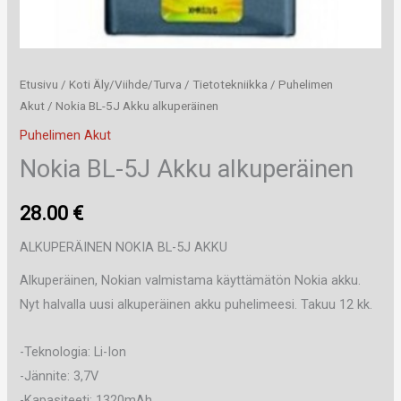
Etusivu
/
Koti Äly/Viihde/Turva
/
Tietotekniikka
/
Puhelimen
Akut
/ Nokia BL-5J Akku alkuperäinen
Puhelimen Akut
Nokia BL-5J Akku alkuperäinen
28.00
€
ALKUPERÄINEN NOKIA BL-5J AKKU
Alkuperäinen, Nokian valmistama käyttämätön Nokia akku.
Nyt halvalla uusi alkuperäinen akku puhelimeesi. Takuu 12 kk.
-Teknologia: Li-Ion
-Jännite: 3,7V
-Kapasiteeti: 1320mAh