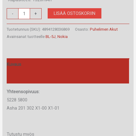
Nokia
LISÄÄ OSTOSKORIIN
-
+
BL-
5J
Tuotetunnus (SKU):
4894128036869
Osasto:
Puhelimen Akut
Akku
Avainsanat tuotteelle
BL-5J
,
Nokia
alkuperäinen
määrä
Kuvaus
Arviot (0)
Yhteensopivuus:
5228 5800
Asha 201 302 X1-00 X1-01
Tutustu myös