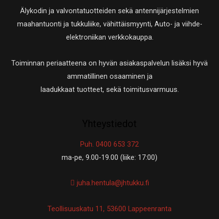
Älykodin ja valvontatuotteiden sekä antennijärjestelmien
maahantuonti ja tukkuliike, vähittäismyynti, Auto- ja viihde-
elektroniikan verkkokauppa.
Toiminnan periaatteena on hyvän asiakaspalvelun lisäksi hyvä
ammatillinen osaaminen ja
laadukkaat tuotteet, sekä toimitusvarmuus.
Yhteystiedot
Puh. 0400 653 372
ma-pe, 9.00-19.00 (liike: 17:00)
juha.hentula@jhtukku.fi
Teollisuuskatu 11, 53600 Lappeenranta