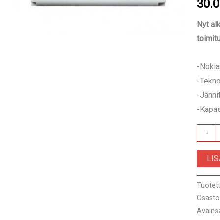
30.
Nyt al
toimit
-Nokia
-Tekno
-Jänni
-Kapas
Nokia
-
BLC-
LI
2
Akku
Tuotet
alkupe
Osasto
määrä
Avains