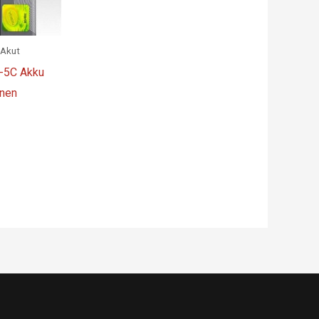
 Akut
-5C Akku
inen