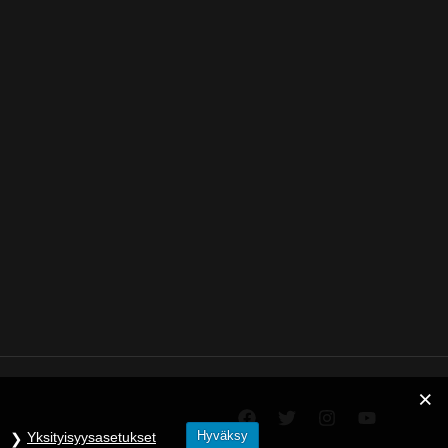
Hyväksy
Yksityisyysasetukset