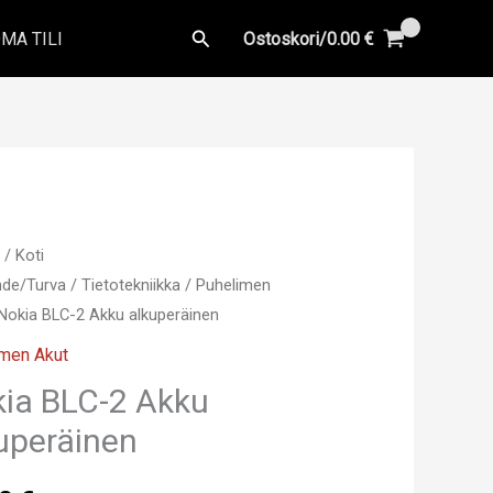
Hae
MA TILI
Ostoskori/
0.00
€
u
/
Koti
ihde/Turva
/
Tietotekniikka
/
Puhelimen
Nokia BLC-2 Akku alkuperäinen
imen Akut
ia BLC-2 Akku
uperäinen