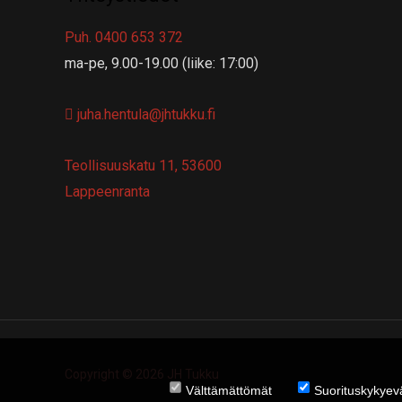
Puh. 0400 653 372
ma-pe, 9.00-19.00 (liike: 17:00)
juha.hentula@jhtukku.fi
Teollisuuskatu 11, 53600
Lappeenranta
Copyright © 2026 JH Tukku
Välttämättömät
Suorituskykyeva