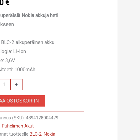
00
€
kuperäisiä Nokia akkuja heti
ukseen
 BLC-2 alkuperäinen akku
logia: Li-Ion
te: 3,6V
iteeti: 1000mAh
+
SÄÄ OSTOSKORIIN
unnus (SKU):
4894128004479
räinen
:
Puhelimen Akut
anat tuotteelle
BLC-2
,
Nokia