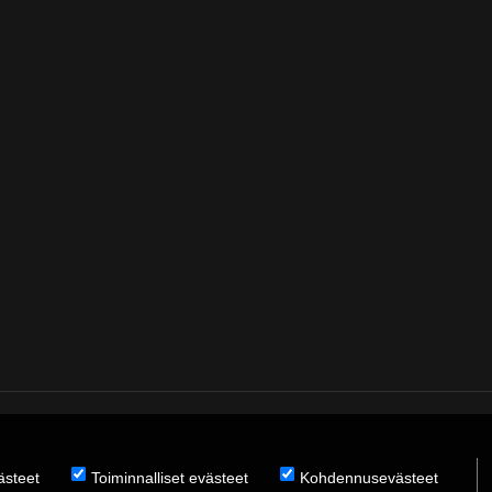
̈steet
Toiminnalliset evästeet
Kohdennusevästeet