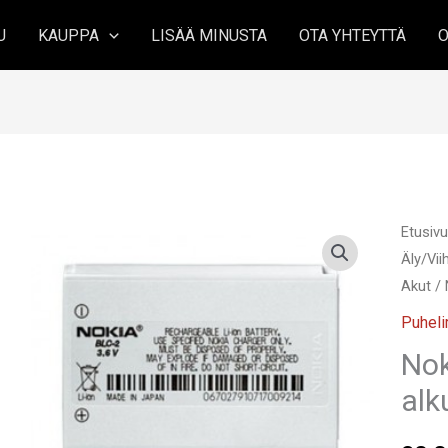
U
KAUPPA
LISÄÄ MINUSTA
OTA YHTEYTTÄ
O
Etusiv
Äly/Vi
Akut
/ 
Puhel
Nok
alk