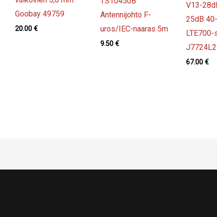
TS10450B
V13-28dB
Goobay 49759
Antennijohto F-
25dB 40
uros/IEC-naaras 5m
20.00
€
LTE700-
9.50
€
J7724L2
67.00
€