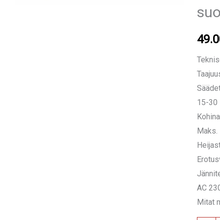
su
49.
Teknis
Taajuu
Säädet
15-30
Kohina
Maks. 
Heijas
Erotu
Jännit
AC 23
Mitat 