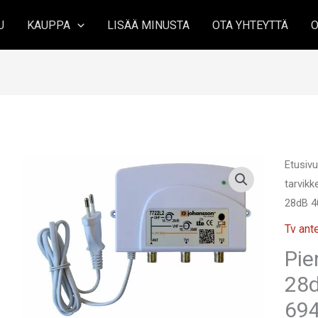
U
KAUPPA
LISÄÄ MINUSTA
OTA YHTEYTTÄ
O
Etusiv
tarvikk
28dB 4
Tv ante
Pie
28d
694