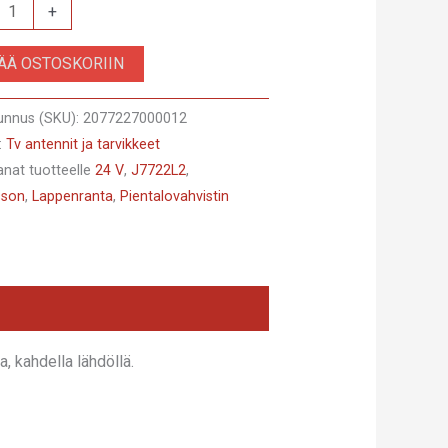
lovahvistin
+
SÄÄ OSTOSKORIIN
unnus (SKU):
2077227000012
:
Tv antennit ja tarvikkeet
anat tuotteelle
24 V
,
J7722L2
,
sson
,
Lappenranta
,
Pientalovahvistin
0-
tus
L2
 kahdella lähdöllä.