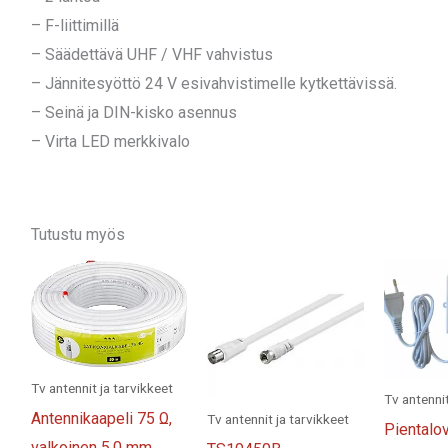
– F-liittimillä
– Säädettävä UHF / VHF vahvistus
– Jännitesyöttö 24 V esivahvistimelle kytkettävissä.
– Seinä ja DIN-kisko asennus
– Virta LED merkkivalo
Tutustu myös
Tv antennit ja tarvikkeet
Tv antennit
Antennikaapeli 75 Ω,
Tv antennit ja tarvikkeet
Pientalov
valkoinen 5,0 mm