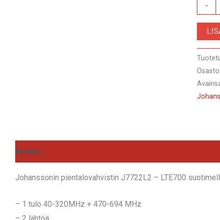
Pienta
-
V13-
LI
28dB
/
Tuotet
U18-
Osasto
28dB
Avains
40-
Johan
694Hz
LTE70
suoda
J7722
Kuvaus
Arviot (0)
määrä
Johanssonin pientalovahvistin J7722L2 – LTE700 suotimella,
– 1 tulo 40-320MHz + 470-694 MHz
– 2 lähtöä