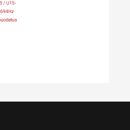
 / U15-
-694Hz
suodatus