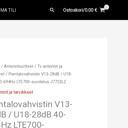
Hae
MA TILI
Ostoskori/
0.00
€
u
/
Antennituotteet
/
Tv antennit ja
eet
/ Pientalovahvistin V13-28dB / U18-
0-694Hz LTE700-suodatus J7722L2
nnit ja tarvikkeet
ntalovahvistin V13-
B / U18-28dB 40-
Hz LTE700-