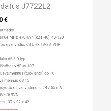
odatus J7722L2
00
€
et tiedot:
salue MHz 470-694 (k21-48), 40-320
tävä vahvistus dB UHF 18-28, VHF
luku dB 3.0 typ.
lähtötaso dBµV 107
tusvaimennus (tulo/lähtö) db 10
svaimennus dB 15
esyöttö esivahvistimelle 24 / 55 mA
0V~/6.9VA
mm 137 x 92 x 42