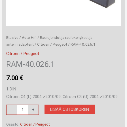
Etusivu
/
Auto Hifi
/
Radiojohdot ja radiokehykset ja
antenniadapterit
/
Citroen / Peugeot
/ RAM-40.026.1
Citroen / Peugeot
RAM-40.026.1
7.00
€
1 DIN
Citroën C4 (L) 2004->2010/09, Citroën C4 (U) 2004->2010/09
RAM-
LISÄÄ OSTOSKORIIN
-
+
40.026.1
määrä
Osasto:
Citroen / Peugeot