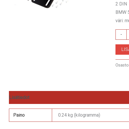
2 DIN
BMW 5
väri: 
RAM-
-
40.04
LI
määrä
Osasto
Lisätiedot
Arviot (0)
Paino
0.24 kg (kilogramma)