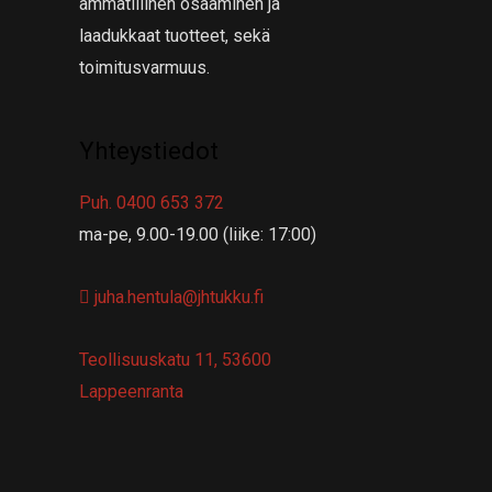
ammatillinen osaaminen ja
laadukkaat tuotteet, sekä
toimitusvarmuus.
Yhteystiedot
Puh. 0400 653 372
ma-pe, 9.00-19.00 (liike: 17:00)
juha.hentula@jhtukku.fi
Teollisuuskatu 11, 53600
Lappeenranta