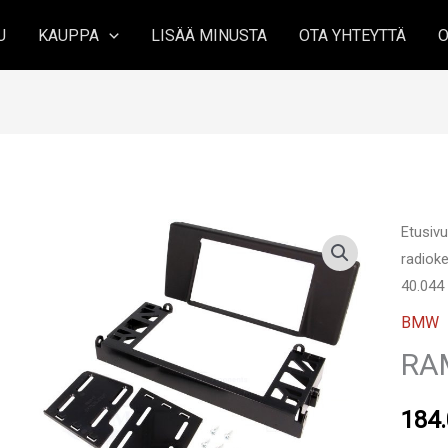
U
KAUPPA
LISÄÄ MINUSTA
OTA YHTEYTTÄ
O
Etusiv
radioke
40.044
BMW
RA
184