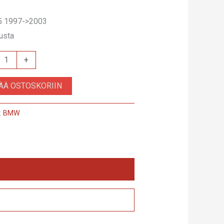
 1997->2003
musta
+
4
SÄÄ OSTOSKORIIN
:
BMW