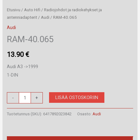
Etusivu
/
Auto Hifi
/
Radiojohdot ja radiokehykset ja
antenniadapterit
/
Audi
/ RAM-40.065
Audi
RAM-40.065
13.90
€
Audi A3 ->1999
1-DIN
RAM-
LISÄÄ OSTOSKORIIN
-
+
40.065
määrä
Tuotetunnus (SKU):
6417892023842
Osasto:
Audi