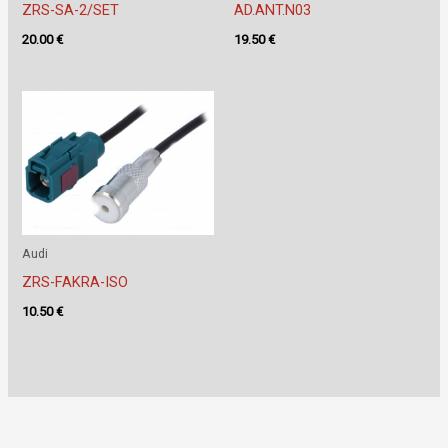
ZRS-SA-2/SET
AD.ANT.N03
20.00
€
19.50
€
Audi
ZRS-FAKRA-ISO
10.50
€