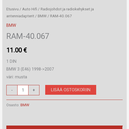
Etusivu
/
Auto Hifi
/
Radiojohdot ja radiokehykset ja
antenniadapterit
/
BMW
/ RAM-40.067
BMW
RAM-40.067
11.00
€
1 DIN
BMW 3 (E46) 1998->2007
väri: musta
RAM-
LISÄÄ OSTOSKORIIN
-
+
40.067
määrä
Osasto:
BMW