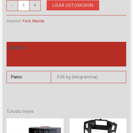
RAM-
LISÄÄ OSTOSKORIIN
-
+
40.072.2
määrä
Osastot:
Ford
,
Mazda
Lisätiedot
Arviot (0)
Paino
0.06 kg (kilogramma)
Tutustu myös