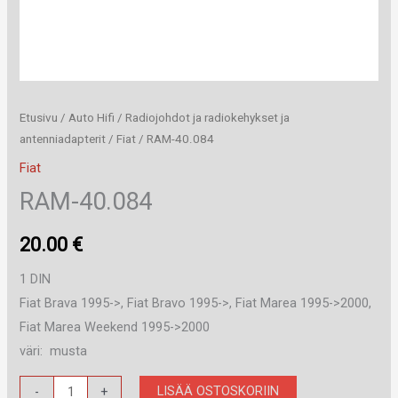
Etusivu
/
Auto Hifi
/
Radiojohdot ja radiokehykset ja
antenniadapterit
/
Fiat
/ RAM-40.084
Fiat
RAM-40.084
20.00
€
1 DIN
Fiat Brava 1995->, Fiat Bravo 1995->, Fiat Marea 1995->2000,
Fiat Marea Weekend 1995->2000
väri: musta
RAM-
LISÄÄ OSTOSKORIIN
-
+