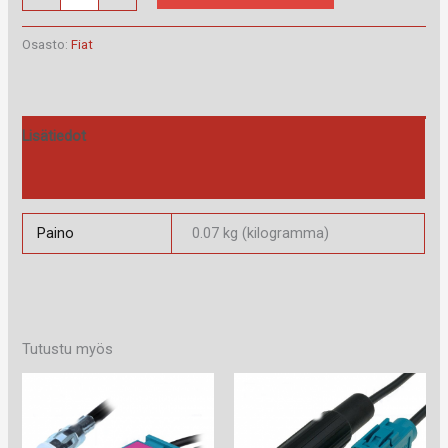
40.084
määrä
Osasto:
Fiat
Lisätiedot
Arviot (0)
Paino
0.07 kg (kilogramma)
Tutustu myös