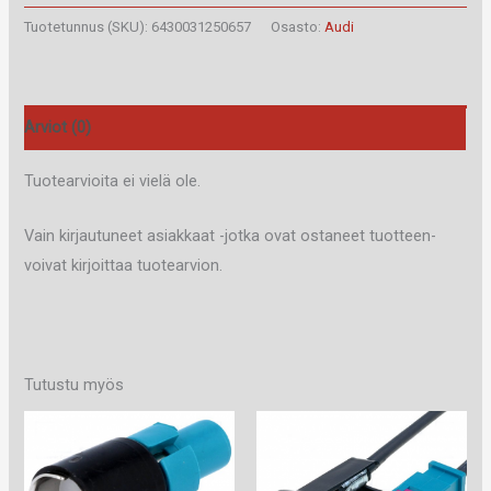
määrä
Tuotetunnus (SKU):
6430031250657
Osasto:
Audi
Arviot (0)
Tuotearvioita ei vielä ole.
Vain kirjautuneet asiakkaat -jotka ovat ostaneet tuotteen-
voivat kirjoittaa tuotearvion.
Tutustu myös