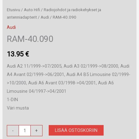
Etusivu
/
Auto Hifi
/
Radiojohdot ja radiokehykset ja
antenniadapterit
/
Audi
/ RAM-40.090
Audi
RAM-40.090
13.95
€
Audi A2 11/1999->07/2005, Audi A3 02/1999->08/2000, Audi
A4 Avant 02/1999->06/2001, Audi A4 B5 Limousine 02/1999-
>10/2000, Audi A6 Avant 03/1998->04/2001, Audi A6
Limousine 04/1997->04/2001
1-DIN
Väri musta
RAM-
LISÄÄ OSTOSKORIIN
-
+
40.090