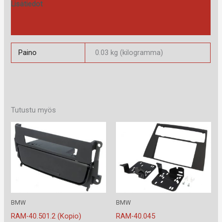
Lisätiedot
Arviot (0)
Paino
0.03 kg (kilogramma)
Tutustu myös
BMW
BMW
RAM-40.501.2 (Kopio)
RAM-40.045