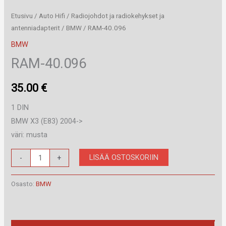
Etusivu
/
Auto Hifi
/
Radiojohdot ja radiokehykset ja
antenniadapterit
/
BMW
/ RAM-40.096
BMW
RAM-40.096
35.00
€
1 DIN
BMW X3 (E83) 2004->
väri: musta
RAM-
LISÄÄ OSTOSKORIIN
-
+
40.096
määrä
Osasto:
BMW