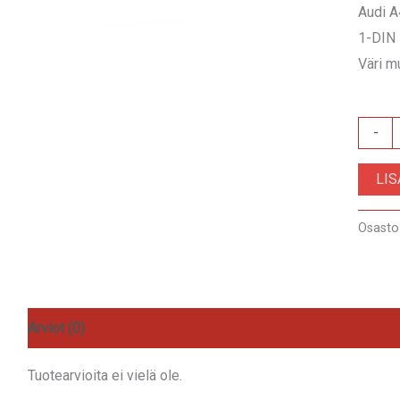
Audi A
1-DIN
Väri m
RAM-
-
40.11
LI
määrä
Osasto
Arviot (0)
Tuotearvioita ei vielä ole.