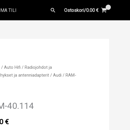
Hae
MA TILI
Ostoskori/
0.00
€
u
/
Auto Hifi
/
Radiojohdot ja
hykset ja antenniadapterit
/
Audi
/ RAM-
M-40.114
50
€