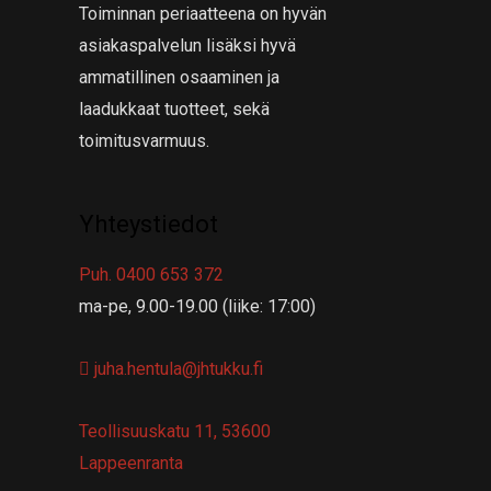
Toiminnan periaatteena on hyvän
asiakaspalvelun lisäksi hyvä
ammatillinen osaaminen ja
laadukkaat tuotteet, sekä
toimitusvarmuus.
Yhteystiedot
Puh. 0400 653 372
ma-pe, 9.00-19.00 (liike: 17:00)
juha.hentula@jhtukku.fi
Teollisuuskatu 11, 53600
Lappeenranta