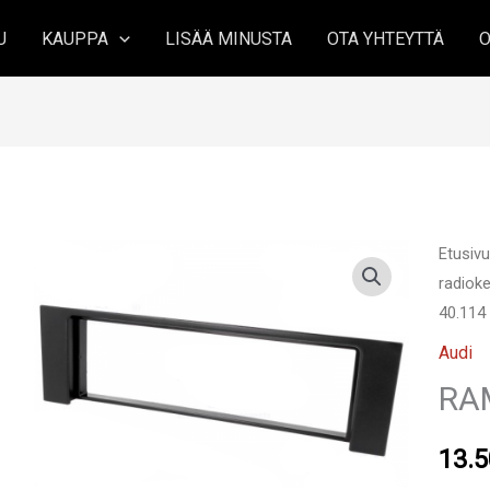
U
KAUPPA
LISÄÄ MINUSTA
OTA YHTEYTTÄ
O
Etusiv
radioke
40.114
Audi
RA
13.