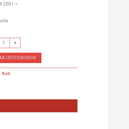
4 2001->
usta
+
4
SÄÄ OSTOSKORIIN
:
Audi