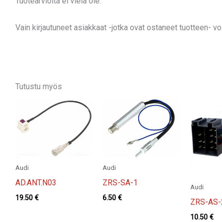
Tuotearvioita ei vielä ole.
Vain kirjautuneet asiakkaat -jotka ovat ostaneet tuotteen- voiv
Tutustu myös
Audi
Audi
AD.ANT.N03
ZRS-SA-1
Audi
19.50
€
6.50
€
ZRS-AS-
10.50
€