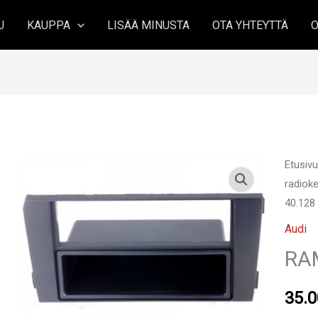
U
KAUPPA
LISÄÄ MINUSTA
OTA YHTEYTTÄ
O
Etusiv
radioke
40.128
Audi
RA
35.