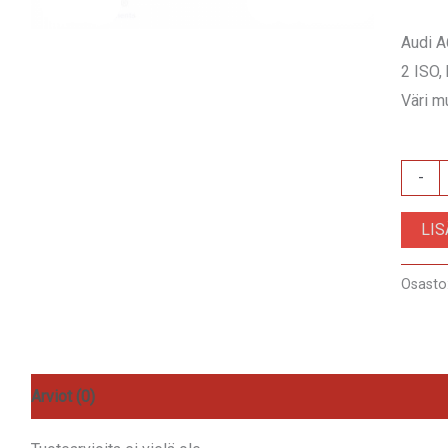
Audi 
2 ISO, 
Väri m
RAM-
-
40.12
LI
määrä
Osasto
Arviot (0)