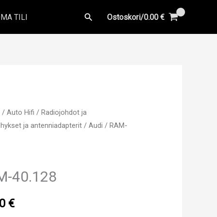
Hae
MA TILI
Ostoskori/
0.00
€
u
/
Auto Hifi
/
Radiojohdot ja
hykset ja antenniadapterit
/
Audi
/ RAM-
M-40.128
00
€