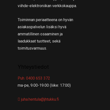
viihde-elektroniikan verkkokauppa.
Toiminnan periaatteena on hyvän
asiakaspalvelun lisäksi hyvä
ammatillinen osaaminen ja
laadukkaat tuotteet, sekä
toimitusvarmuus.
Yhteystiedot
Puh. 0400 653 372
ma-pe, 9.00-19.00 (liike: 17:00)
juha.hentula@jhtukku.fi