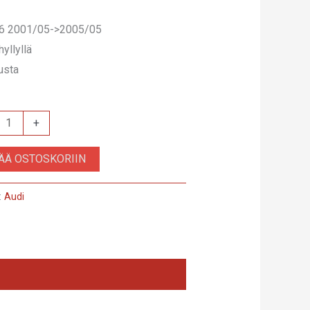
A6 2001/05->2005/05
hyllyllä
usta
+
8
SÄÄ OSTOSKORIIN
:
Audi