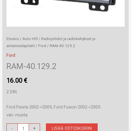
Etusivu
/
Auto Hifi
/
Radiojohdot ja radiokehykset ja
antenniadapterit
/
Ford
/ RAM-40.129.2
Ford
RAM-40.129.2
16.00
€
2 DIN
Ford Fiesta 2002->2005, Ford Fusion 2002->2005
väri: musta
RAM-
LISÄÄ OSTOSKORIIN
-
+